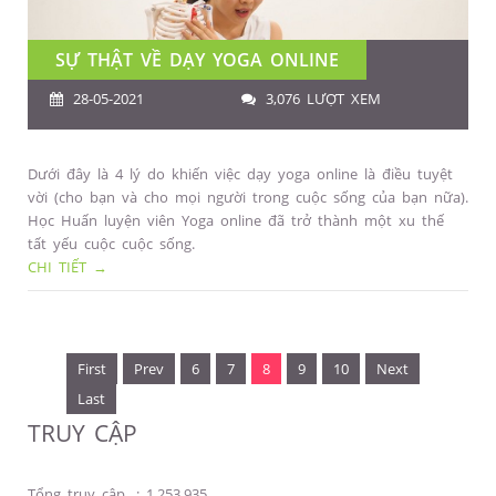
SỰ THẬT VỀ DẠY YOGA ONLINE
28-05-2021
3,076 LƯỢT XEM
Dưới đây là 4 lý do khiến việc dạy yoga online là điều tuyệt
vời (cho bạn và cho mọi người trong cuộc sống của bạn nữa).
Học Huấn luyện viên Yoga online đã trở thành một xu thế
tất yếu cuộc cuộc sống.
CHI TIẾT →
First
Prev
6
7
8
9
10
Next
Last
TRUY CẬP
Tổng truy cập
:
1,253,935