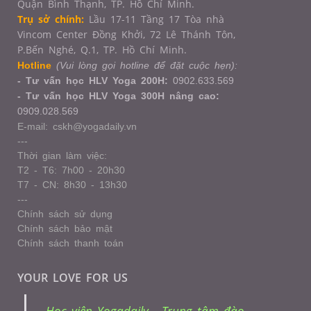
Quận Bình Thạnh, TP. Hồ Chí Minh.
Trụ sở chính:
Lầu 17-11 Tầng 17 Tòa nhà
Vincom Center Đồng Khởi, 72 Lê Thánh Tôn,
P.Bến Nghé, Q.1,
TP. Hồ Chí Minh.
Hotline
(Vui lòng gọi hotline để đặt cuộc hẹn):
- Tư vấn học HLV Yoga 200H:
0902.633.569
- Tư vấn học HLV Yoga 300H nâng cao:
0909.028.569
E-mail: cskh@yogadaily.vn
---
Thời gian làm việc:
T2 - T6: 7h00 - 20h30
T7 - CN: 8h30 - 13h30
---
Chính sách sử dụng
Chính sách bảo mật
Chính sách thanh toán
YOUR LOVE FOR US
Học viện Yogadaily - Trung tâm đào