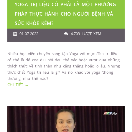
YOGA TRỊ LIỆU CÓ PHẢI LÀ MỘT PHƯƠNG
PHÁP THỰC HÀNH CHO NGƯỜI BỆNH VÀ
SỨC KHỎE KÉM?
01-07-2022
4,703 LƯỢT XEM
Nhiều học viên chuyển sang tập Yoga với mục đích trị liệu -
có thể là để xoa dịu nỗi đau thể xác hoặc vượt qua những
thách thức về tinh thần như căng thẳng hoặc lo âu. Nhưng
thực chất Yoga trị liệu là gì? Và nó khác với yoga ‘thông
thường’ như thế nào?
CHI TIẾT →