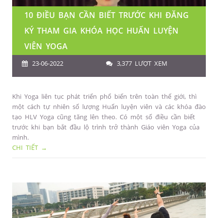
10 ĐIỀU BẠN CẦN BIẾT TRƯỚC KHI ĐĂNG
KÝ THAM GIA KHÓA HỌC HUẤN LUYỆN
VIÊN YOGA
23-06-2022
3,377 LƯỢT XEM
Khi Yoga liên tục phát triển phổ biến trên toàn thế giới, thì
một cách tự nhiên số lượng Huấn luyện viên và các khóa đào
tạo HLV Yoga cũng tăng lên theo. Có một số điều cần biết
trước khi bạn bắt đầu lộ trình trở thành Giáo viên Yoga của
mình.
CHI TIẾT →