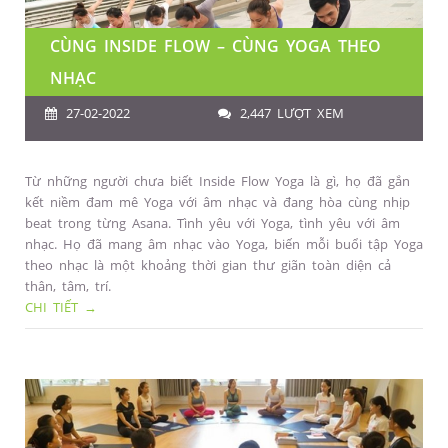
CÙNG INSIDE FLOW – CÙNG YOGA THEO
NHẠC
27-02-2022
2,447 LƯỢT XEM
Từ những người chưa biết Inside Flow Yoga là gì, họ đã gắn
kết niềm đam mê Yoga với âm nhạc và đang hòa cùng nhịp
beat trong từng Asana. Tình yêu với Yoga, tình yêu với âm
nhạc. Họ đã mang âm nhạc vào Yoga, biến mỗi buổi tập Yoga
theo nhạc là một khoảng thời gian thư giãn toàn diện cả
thân, tâm, trí.
CHI TIẾT →