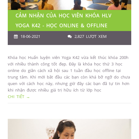
CẢM NHẬN CỦA HỌC VIÊN KHÓA HLV
YOGA K42 - HỌC ONLINE & OFFLINE
18-06-2021
2,827 LƯỢT XEM
Khóa học Huấn luyện viên Yoga K42 vừa kết thúc khóa 200h
với nhiều thành công tốt đẹp. Đây là khóa học thứ 3 học
online do giãn cách xã hội sau 1 tuần đầu học offline tại
trung tâm. Khi mới bắt đầu các bạn còn khá bỡ ngỡ do chưa
quen với cách học này, nhưng giờ đây các bạn đã tự tin hơn
khi nhận được nhiều giá trị hữu ích từ lớp học
CHI TIẾT →