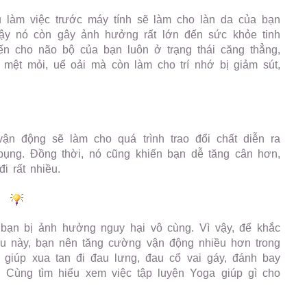
u làm việc trước máy tính sẽ làm cho làn da của bạn
y nó còn gây ảnh hưởng rất lớn đến sức khỏe tinh
hiến cho não bộ của bạn luôn ở trạng thái căng thẳng,
mệt mỏi, uể oải mà còn làm cho trí nhớ bị giảm sút,
vận động sẽ làm cho quá trình trao đổi chất diễn ra
bụng. Đồng thời, nó cũng khiến bạn dễ tăng cân hơn,
đi rất nhiều.
 bạn bị ảnh hưởng nguy hại vô cùng. Vì vậy, để khắc
ấu này, bạn nên tăng cường vận động nhiều hơn trong
i giúp xua tan đi đau lưng, đau cổ vai gáy, đánh bay
 Cùng tìm hiểu xem việc tập luyện Yoga giúp gì cho