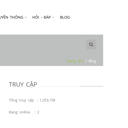
UYỀN THÔNG
HỎI - ĐÁP
BLOG
Trang chủ
/
Blog
TRUY CẬP
Tổng truy cập
:
1,253,158
Đang online
:
2