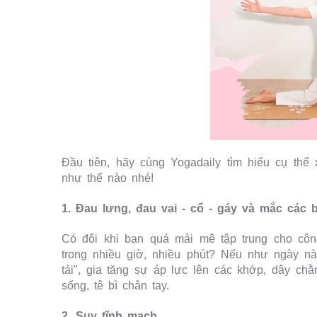
Đầu tiên, hãy cùng Yogadaily tìm hiểu cụ thể
như thế nào nhé!
1. Đau lưng, đau vai - cổ - gáy và mắc các 
Có đôi khi bạn quá mải mê tập trung cho côn
trong nhiều giờ, nhiều phút? Nếu như ngày nà
tải", gia tăng sự áp lực lên các khớp, dây ch
sống, tê bì chân tay.
2. Suy tĩnh mạch