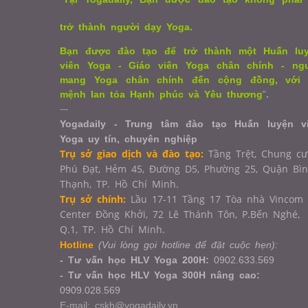
trở thành người dạy Yoga.
Bạn được đào tạo để trở thành một Huấn lu
viên Yoga - Giáo viên Yoga chân chính - ng
mang Yoga chân chính đến cộng đồng, với
mệnh lan tỏa Hạnh phúc và Yêu thương
"
.
---
Yogadaily - Trung tâm đào tạo Huấn luyện v
Yoga uy tín, chuyên nghiệp
Trụ sở giao dịch và đào tạo:
Tầng Trệt, Chung cư
Phú Đạt, Hẻm 45, Đường D5, Phường 25, Quận Bì
Thạnh, TP. Hồ Chí Minh.
Trụ sở chính:
Lầu 17-11 Tầng 17 Tòa nhà Vincom
Center Đồng Khởi, 72 Lê Thánh Tôn, P.Bến Nghé,
Q.1,
TP. Hồ Chí Minh.
Hotline
(Vui lòng gọi hotline để đặt cuộc hẹn):
- Tư vấn học HLV Yoga 200H:
0902.633.569
- Tư vấn học HLV Yoga 300H nâng cao:
0909.028.569
E-mail: cskh@yogadaily.vn