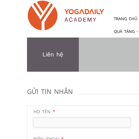
TRANG CHỦ
QUÀ TẶNG
Liên hệ
GỬI TIN NHẮN
HỌ TÊN
*
ĐIỆN THOẠI
*