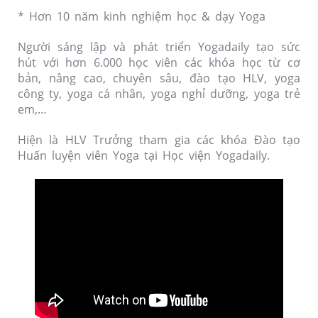
* Hơn 10 năm kinh nghiệm học & dạy Yoga
Người sáng lập và phát triển Yogadaily tạo sức
hút với hơn 6.000 học viên các khóa học từ cơ
bản, nâng cao, chuyên sâu, đào tạo HLV, yoga
công ty, yoga cá nhân, yoga nghỉ dưỡng, yoga trẻ
em,…
Hiện là HLV Trưởng tham gia các khóa Đào tạo
Huấn luyện viên Yoga tại Học viện Yogadaily.