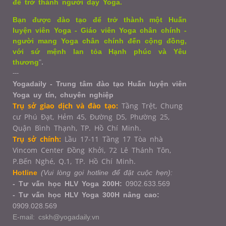
để trở thành người dạy Yoga.
Bạn được đào tạo để trở thành một Huấn
luyện viên Yoga - Giáo viên Yoga chân chính -
người mang Yoga chân chính đến cộng đồng,
với sứ mệnh lan tỏa Hạnh phúc và Yêu
thương
"
.
---
Yogadaily - Trung tâm đào tạo Huấn luyện viên
Yoga uy tín, chuyên nghiệp
Trụ sở giao dịch và đào tạo:
Tầng Trệt, Chung
cư Phú Đạt, Hẻm 45, Đường D5, Phường 25,
Quận Bình Thạnh, TP. Hồ Chí Minh.
Trụ sở chính:
Lầu 17-11 Tầng 17 Tòa nhà
Vincom Center Đồng Khởi, 72 Lê Thánh Tôn,
P.Bến Nghé, Q.1,
TP. Hồ Chí Minh.
Hotline
(Vui lòng gọi hotline để đặt cuộc hẹn):
- Tư vấn học HLV Yoga 200H:
0902.633.569
- Tư vấn học HLV Yoga 300H nâng cao:
0909.028.569
E-mail: cskh@yogadaily.vn