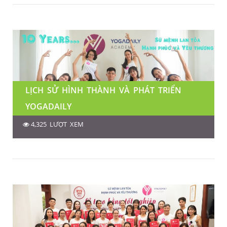
LỊCH SỬ HÌNH THÀNH VÀ PHÁT TRIỂN
YOGADAILY
4,325 LƯỢT XEM