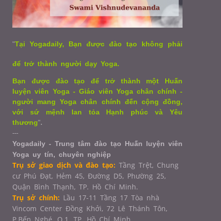
"
Tại Yogadaily, Bạn được đào tạo không phải
để trở thành người dạy Yoga.
Bạn được đào tạo để trở thành một Huấn
luyện viên Yoga - Giáo viên Yoga chân chính -
người mang Yoga chân chính đến cộng đồng,
với sứ mệnh lan tỏa Hạnh phúc và Yêu
thương
"
.
---
Yogadaily - Trung tâm đào tạo Huấn luyện viên
Yoga uy tín, chuyên nghiệp
Trụ sở giao dịch và đào tạo:
Tầng Trệt, Chung
cư Phú Đạt, Hẻm 45, Đường D5, Phường 25,
Quận Bình Thạnh, TP. Hồ Chí Minh.
Trụ sở chính:
Lầu 17-11 Tầng 17 Tòa nhà
Vincom Center Đồng Khởi, 72 Lê Thánh Tôn,
P.Bến Nghé, Q.1,
TP. Hồ Chí Minh.