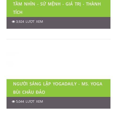
TẦM NHÌN - SỨ MỆNH - GIÁ TRỊ - THÀNH
TÍCH
3,924 LƯỢT XEM
NGƯỜI SÁNG LẬP YOGADAILY - MS. YOGA
BÙI CHÂU ĐẢO
5,044 LƯỢT XEM