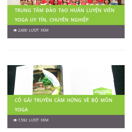
TRUNG TÂM ĐÀO TẠO HUẤN LUYỆN VIÊN
YOGA UY TÍN, CHUYÊN NGHIỆP
2,600 LƯỢT XEM
CÔ GÁI TRUYỀN CẢM HỨNG VỀ BỘ MÔN
YOGA
7,592 LƯỢT XEM