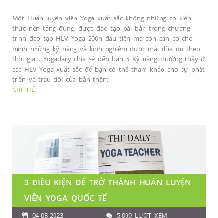
Một Huấn luyện viên Yoga xuất sắc không những có kiến
thức nền tảng đúng, được đào tạo bài bản trong chương
trình đào tạo HLV Yoga 200h đầu tiên mà còn cần có cho
mình những kỹ năng và kinh nghiệm được mài dũa đủ theo
thời gian. Yogadaily chia sẻ đến bạn 5 Kỹ năng thường thấy ở
các HLV Yoga xuất sắc để bạn có thể tham khảo cho sự phát
triển và trau dồi của bản thân:
CHI TIẾT →
3 ĐIỀU KIỆN ĐỂ TRỞ THÀNH HUẤN LUYỆN
VIÊN YOGA QUỐC TẾ
04-03-2023
5,099 LƯỢT XEM