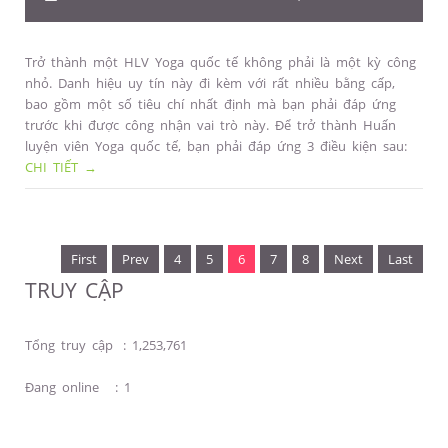
Trở thành một HLV Yoga quốc tế không phải là một kỳ công
nhỏ. Danh hiệu uy tín này đi kèm với rất nhiều bằng cấp,
bao gồm một số tiêu chí nhất định mà bạn phải đáp ứng
trước khi được công nhận vai trò này. Để trở thành Huấn
luyện viên Yoga quốc tế, bạn phải đáp ứng 3 điều kiện sau:
CHI TIẾT →
First
Prev
4
5
6
7
8
Next
Last
TRUY CẬP
Tổng truy cập
:
1,253,761
Đang online
:
1