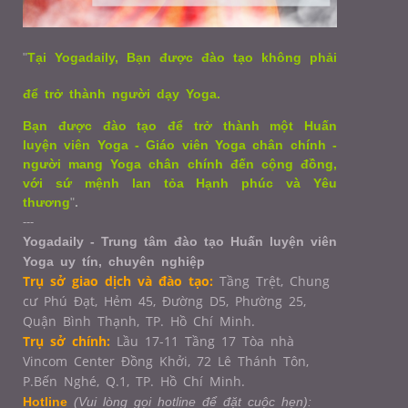
"
Tại Yogadaily, Bạn được đào tạo không phải
để trở thành người dạy Yoga.
Bạn được đào tạo để trở thành một Huấn
luyện viên Yoga - Giáo viên Yoga chân chính -
người mang Yoga chân chính đến cộng đồng,
với sứ mệnh lan tỏa Hạnh phúc và Yêu
thương
"
.
---
Yogadaily - Trung tâm đào tạo Huấn luyện viên
Yoga uy tín, chuyên nghiệp
Trụ sở giao dịch và đào tạo:
Tầng Trệt, Chung
cư Phú Đạt, Hẻm 45, Đường D5, Phường 25,
Quận Bình Thạnh, TP. Hồ Chí Minh.
Trụ sở chính:
Lầu 17-11 Tầng 17 Tòa nhà
Vincom Center Đồng Khởi, 72 Lê Thánh Tôn,
P.Bến Nghé, Q.1,
TP. Hồ Chí Minh.
Hotline
(Vui lòng gọi hotline để đặt cuộc hẹn):