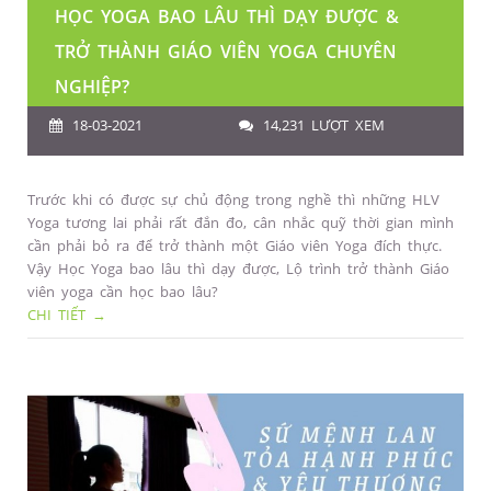
HỌC YOGA BAO LÂU THÌ DẠY ĐƯỢC &
TRỞ THÀNH GIÁO VIÊN YOGA CHUYÊN
NGHIỆP?
18-03-2021
14,231 LƯỢT XEM
Trước khi có được sự chủ động trong nghề thì những HLV
Yoga tương lai phải rất đắn đo, cân nhắc quỹ thời gian mình
cần phải bỏ ra để trở thành một Giáo viên Yoga đích thực.
Vậy Học Yoga bao lâu thì dạy được, Lộ trình trở thành Giáo
viên yoga cần học bao lâu?
CHI TIẾT →