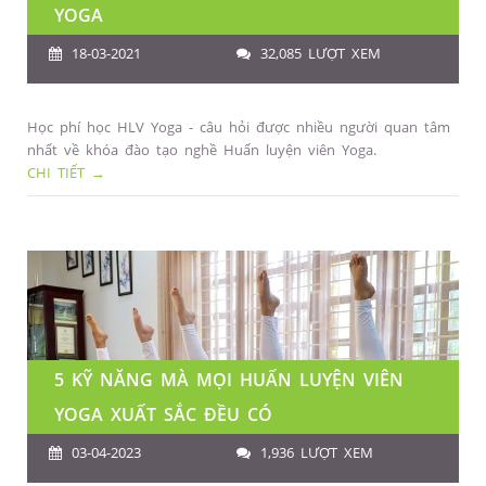
YOGA
18-03-2021
32,085 LƯỢT XEM
Học phí học HLV Yoga - câu hỏi được nhiều người quan tâm
nhất về khóa đào tạo nghề Huấn luyện viên Yoga.
CHI TIẾT →
5 KỸ NĂNG MÀ MỌI HUẤN LUYỆN VIÊN
YOGA XUẤT SẮC ĐỀU CÓ
03-04-2023
1,936 LƯỢT XEM