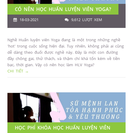
CÓ NÊN HỌC HUẤN LUYỆN VIÊN YOGA?
18-03-2021
9,612 LƯỢT XEM
Nghề Huấn luyện viên Yoga đang là một trong những nghề
'hot' trong cuộc sống hiện đại. Tuy nhiên, không phải ai cũng
dễ dàng theo đuổi được nghề này. Đây là một con đường
đầy chông gai, thử thách, và thậm chí khá tốn kém về tiền
bạc, thời gian. Vậy có nên học làm HLV Yoga?
CHI TIẾT →
HỌC PHÍ KHÓA HỌC HUẤN LUYỆN VIÊN