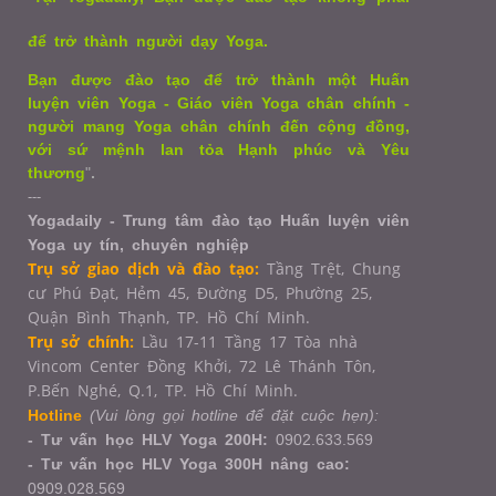
để trở thành người dạy Yoga.
Bạn được đào tạo để trở thành một Huấn
luyện viên Yoga - Giáo viên Yoga chân chính -
người mang Yoga chân chính đến cộng đồng,
với sứ mệnh lan tỏa Hạnh phúc và Yêu
thương
"
.
---
Yogadaily - Trung tâm đào tạo Huấn luyện viên
Yoga uy tín, chuyên nghiệp
Trụ sở giao dịch và đào tạo:
Tầng Trệt, Chung
cư Phú Đạt, Hẻm 45, Đường D5, Phường 25,
Quận Bình Thạnh, TP. Hồ Chí Minh.
Trụ sở chính:
Lầu 17-11 Tầng 17 Tòa nhà
Vincom Center Đồng Khởi, 72 Lê Thánh Tôn,
P.Bến Nghé, Q.1,
TP. Hồ Chí Minh.
Hotline
(Vui lòng gọi hotline để đặt cuộc hẹn):
- Tư vấn học HLV Yoga 200H:
0902.633.569
- Tư vấn học HLV Yoga 300H nâng cao:
0909.028.569