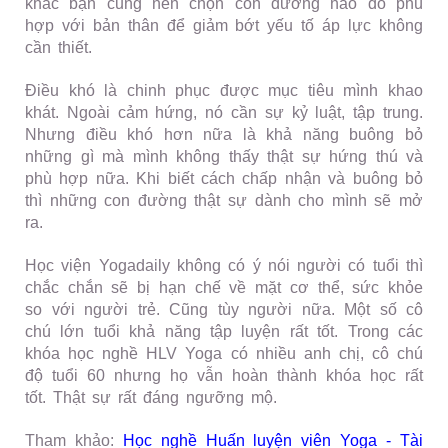
khác bạn cũng nên chọn con đường nào đó phù
hợp với bản thân để giảm bớt yếu tố áp lực không
cần thiết.
Điều khó là chinh phục được mục tiêu mình khao
khát. Ngoài cảm hứng, nó cần sự kỷ luật, tập trung.
Nhưng điều khó hơn nữa là khả năng buông bỏ
những gì mà mình không thấy thật sự hứng thú và
phù hợp nữa. Khi biết cách chấp nhận và buông bỏ
thì những con đường thật sự dành cho mình sẽ mở
ra.
Học viện Yogadaily không có ý nói người có tuổi thì
chắc chắn sẽ bị hạn chế về mặt cơ
thể, sức khỏe
so với người trẻ. Cũng tùy người nữa. Một số cô
chú lớn tuổi khả năng tập luyện rất tốt. Trong các
khóa học nghề HLV Yoga có nhiều anh chị, cô chú
độ tuổi 60 nhưng họ vẫn hoàn thành khóa học rất
tốt. Thật sự rất đáng ngưỡng mộ.
Tham khảo:
Học nghề Huấn luyện viên Yoga - Tài