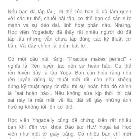
Nếu bạn đã tập lâu, lợi thế của bạn là đã làm quen
với các tư thế, chuỗi bài tập, cơ thể bạn có sẵn sức
mạnh và sự dẻo dai, linh hoạt phần nào. Nhưng,
Học viện Yogadaily đã thấy rất nhiều người dù đã
tập lâu nhưng vẫn chưa tập đúng các kỹ thuật cơ
bản. Và đây chính là điểm bất lợi.
Có một câu nói rằng: "Practice makes perfect" -
nghĩa là Rèn luyện tạo nên sự hoàn hảo. Cụ thể
rèn luyện đây là tập Yoga. Bạn cần hiểu rằng nếu
rèn luyện đúng kỹ thuật mới tốt, còn nếu không
đúng kỹ thuật ngay từ đầu thì sự hoàn hảo đó chính
là "sai hoàn hảo". Nếu không sửa kịp thời thì cái
sai này là mãi mãi, về lâu dài sẽ gây những ảnh
hưởng không tốt lên cơ thể.
Học viện Yogadaily cũng đã chứng kiến rất nhiều
bạn khi đến với khóa Đào tạo HLV Yoga tại Học
viện như một tờ giấy trắng. Có nhiều bạn chỉ mới