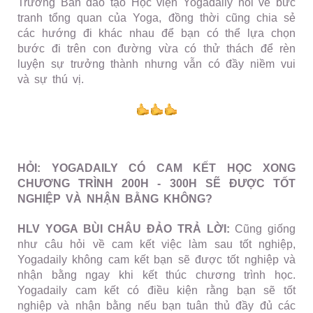
Trưởng Ban đào tạo Học viện Yogadaily nói về bức
tranh tổng quan của Yoga, đồng thời cũng chia sẻ
các hướng đi khác nhau để bạn có thể lựa chọn
bước đi trên con đường vừa có thử thách để rèn
luyện sự trưởng thành nhưng vẫn có đầy niềm vui
và sự thú vị.
HỎI: YOGADAILY CÓ CAM KẾT HỌC XONG
CHƯƠNG TRÌNH 200H - 300H SẼ ĐƯỢC TỐT
NGHIỆP VÀ NHẬN BẰNG KHÔNG?
HLV YOGA BÙI CHÂU ĐẢO TRẢ LỜI:
Cũng giống
như câu hỏi về cam kết việc làm sau tốt nghiệp,
Yogadaily không cam kết bạn sẽ được tốt nghiệp và
nhận bằng ngay khi kết thúc chương trình học.
Yogadaily cam kết có điều kiện rằng bạn sẽ tốt
nghiệp và nhận bằng nếu bạn tuân thủ đầy đủ các