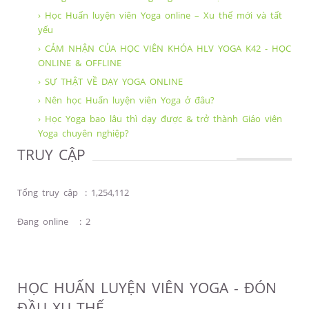
› Học Huấn luyện viên Yoga online – Xu thế mới và tất
yếu
› CẢM NHẬN CỦA HỌC VIÊN KHÓA HLV YOGA K42 - HỌC
ONLINE & OFFLINE
› SỰ THẬT VỀ DẠY YOGA ONLINE
› Nên học Huấn luyện viên Yoga ở đâu?
› Học Yoga bao lâu thì dạy được & trở thành Giáo viên
Yoga chuyên nghiệp?
TRUY CẬP
Tổng truy cập
:
1,254,112
Đang online
:
2
HỌC HUẤN LUYỆN VIÊN YOGA - ĐÓN
ĐẦU XU THẾ