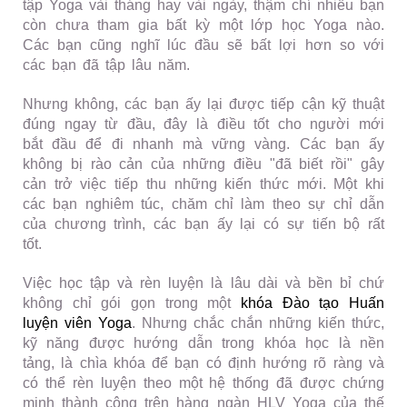
tập Yoga vài tháng hay vài ngày, thậm chí nhiều bạn
còn chưa tham gia bất kỳ một lớp học Yoga nào.
Các bạn cũng nghĩ lúc đầu sẽ bất lợi hơn so với
các bạn đã tập lâu năm.
Nhưng không, các bạn ấy lại được tiếp cận kỹ thuật
đúng ngay từ đầu, đây là điều tốt cho người mới
bắt đầu để đi nhanh mà vững vàng. Các bạn ấy
không bị rào cản của những điều "đã biết rồi" gây
cản trở việc tiếp thu những kiến thức mới. Một khi
các bạn nghiêm túc, chăm chỉ làm theo sự chỉ dẫn
của chương trình, các bạn ấy lại có sự tiến bộ rất
tốt.
Việc học tập và rèn luyện là lâu dài và bền bỉ chứ
không chỉ gói gọn trong một
khóa Đào tạo Huấn
luyện viên Yoga
. Nhưng chắc chắn những kiến thức,
kỹ năng được hướng dẫn trong khóa học là nền
tảng, là chìa khóa để bạn có định hướng rõ ràng và
có thể rèn luyện theo một hệ thống đã được chứng
minh thành công trên hàng ngàn HLV Yoga của thế