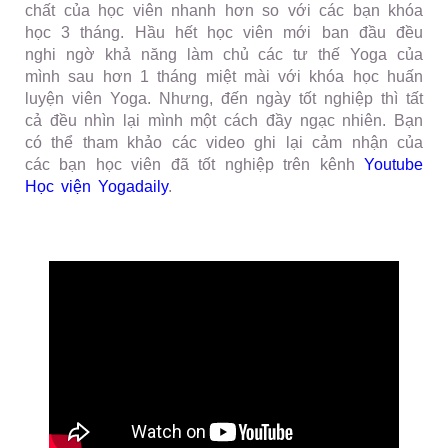
chất của học viên nhanh hơn so với các bạn khóa
học 3 tháng. Hầu hết học viên mới ban đầu đều
nghi ngờ khả năng làm chủ các tư thế Yoga của
mình sau hơn 1 tháng miệt mài với khóa học huấn
luyện viên Yoga. Nhưng, đến ngày tốt nghiệp thì tất
cả đều nhìn lại mình một cách đầy ngạc nhiên. Bạn
có thể tham khảo các video ghi lại cảm nhận của
các bạn học viên đã tốt nghiệp trên kênh
Youtube
Học viện Yogadaily
.