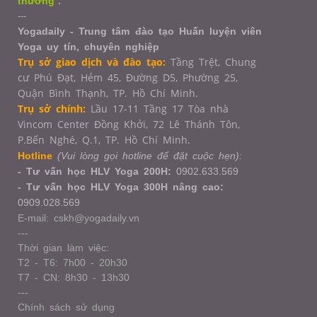
thương
"
.
---
Yogadaily - Trung tâm đào tạo Huấn luyện viên
Yoga uy tín, chuyên nghiệp
Trụ sở giao dịch và đào tạo:
Tầng Trệt, Chung
cư Phú Đạt, Hẻm 45, Đường D5, Phường 25,
Quận Bình Thạnh, TP. Hồ Chí Minh.
Trụ sở chính:
Lầu 17-11 Tầng 17 Tòa nhà
Vincom Center Đồng Khởi, 72 Lê Thánh Tôn,
P.Bến Nghé, Q.1,
TP. Hồ Chí Minh.
Hotline
(Vui lòng gọi hotline để đặt cuộc hẹn):
- Tư vấn học HLV Yoga 200H:
0902.633.569
- Tư vấn học HLV Yoga 300H nâng cao:
0909.028.569
E-mail: cskh@yogadaily.vn
---
Thời gian làm việc:
T2 - T6: 7h00 - 20h30
T7 - CN: 8h30 - 13h30
---
Chính sách sử dụng