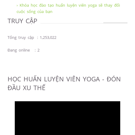
› Khóa học đào tạo huấn luyện viên yoga sẽ thay đổi
cuộc sống của bạn
TRUY CẬP
Tổng truy cập
:
1,253,022
Đang online
:
2
HỌC HUẤN LUYỆN VIÊN YOGA - ĐÓN
ĐẦU XU THẾ