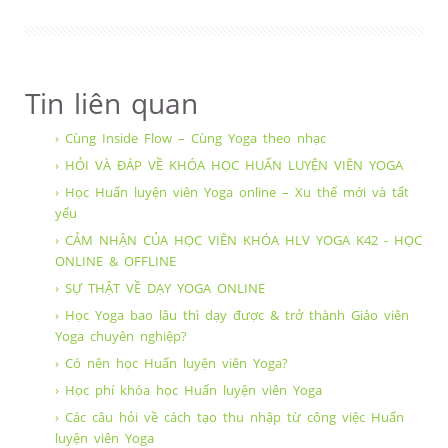
Tin liên quan
› Cùng Inside Flow – Cùng Yoga theo nhạc
› HỎI VÀ ĐÁP VỀ KHÓA HỌC HUẤN LUYỆN VIÊN YOGA
› Học Huấn luyện viên Yoga online – Xu thế mới và tất
yếu
› CẢM NHẬN CỦA HỌC VIÊN KHÓA HLV YOGA K42 - HỌC
ONLINE & OFFLINE
› SỰ THẬT VỀ DẠY YOGA ONLINE
› Học Yoga bao lâu thì dạy được & trở thành Giáo viên
Yoga chuyên nghiệp?
› Có nên học Huấn luyện viên Yoga?
› Học phí khóa học Huấn luyện viên Yoga
› Các câu hỏi về cách tạo thu nhập từ công việc Huấn
luyện viên Yoga