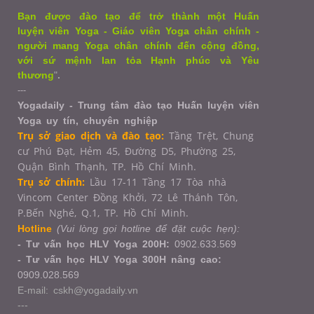
Bạn được đào tạo để trở thành một Huấn
luyện viên Yoga - Giáo viên Yoga chân chính -
người mang Yoga chân chính đến cộng đồng,
với sứ mệnh lan tỏa Hạnh phúc và Yêu
thương
"
.
---
Yogadaily - Trung tâm đào tạo Huấn luyện viên
Yoga uy tín, chuyên nghiệp
Trụ sở giao dịch và đào tạo:
Tầng Trệt, Chung
cư Phú Đạt, Hẻm 45, Đường D5, Phường 25,
Quận Bình Thạnh, TP. Hồ Chí Minh.
Trụ sở chính:
Lầu 17-11 Tầng 17 Tòa nhà
Vincom Center Đồng Khởi, 72 Lê Thánh Tôn,
P.Bến Nghé, Q.1,
TP. Hồ Chí Minh.
Hotline
(Vui lòng gọi hotline để đặt cuộc hẹn):
- Tư vấn học HLV Yoga 200H:
0902.633.569
- Tư vấn học HLV Yoga 300H nâng cao:
0909.028.569
E-mail: cskh@yogadaily.vn
---