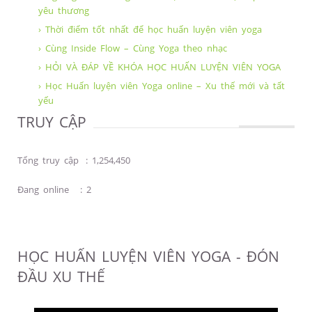
yêu thương
› Thời điểm tốt nhất để học huấn luyện viên yoga
› Cùng Inside Flow – Cùng Yoga theo nhạc
› HỎI VÀ ĐÁP VỀ KHÓA HỌC HUẤN LUYỆN VIÊN YOGA
› Học Huấn luyện viên Yoga online – Xu thế mới và tất
yếu
TRUY CẬP
Tổng truy cập
:
1,254,450
Đang online
:
2
HỌC HUẤN LUYỆN VIÊN YOGA - ĐÓN
ĐẦU XU THẾ