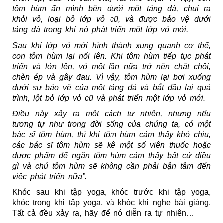
tôm hùm ẩn mình bên dưới một tảng đá, chui ra 
khỏi vỏ, loại bỏ lớp vỏ cũ, và được bảo vệ dưới 
tảng đá trong khi nó phát triển một lớp vỏ mới.
Sau khi lớp vỏ mới hình thành xung quanh cơ thể, 
con tôm hùm lại nổi lên. Khi tôm hùm tiếp tục phát 
triển và lớn lên, vỏ một lần nữa trở nên chật chội, 
chèn ép và gây đau. Vì vậy, tôm hùm lại bơi xuống 
dưới sự bảo vệ của một tảng đá và bắt đầu lại quá 
trình, lột bỏ lớp vỏ cũ và phát triển một lớp vỏ mới.
Điều này xảy ra một cách tự nhiên, nhưng nếu 
tương tự như trong đời sống của chúng ta, có một 
bác sĩ tôm hùm, thì khi tôm hùm cảm thấy khó chịu, 
các bác sĩ tôm hùm sẽ kê một số viên thuốc hoặc 
dược phẩm để ngăn tôm hùm cảm thấy bất cứ điều 
gì và chú tôm hùm sẽ không cần phải bận tâm đến 
việc phát triển nữa”.
Khóc sau khi tập yoga, khóc trước khi tập yoga, 
khóc trong khi tập yoga, và khóc khi nghe bài giảng. 
Tất cả đều xảy ra, hãy để nó diễn ra tự nhiên…