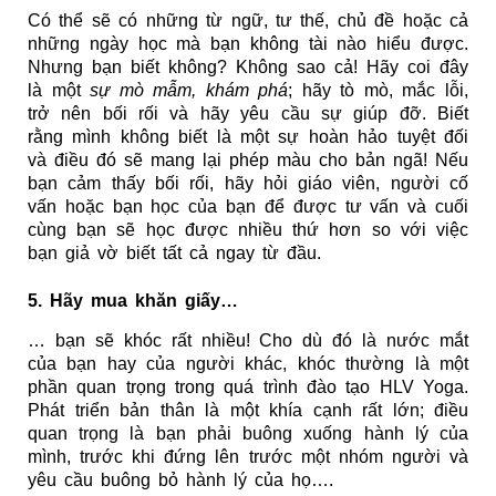
Có thể sẽ có những từ ngữ, tư thế, chủ đề hoặc cả 
những ngày học mà bạn không tài nào hiểu được. 
Nhưng bạn biết không? Không sao cả! Hãy coi đây 
là một 
sự mò mẫm, khám phá
; hãy tò mò, mắc lỗi, 
trở nên bối rối và hãy yêu cầu sự giúp đỡ. Biết 
rằng mình không biết là một sự hoàn hảo tuyệt đối 
và điều đó sẽ mang lại phép màu cho bản ngã! Nếu 
bạn cảm thấy bối rối, hãy hỏi giáo viên, người cố 
vấn hoặc bạn học của bạn để được tư vấn và cuối 
cùng bạn sẽ học được nhiều thứ hơn so với việc 
bạn giả vờ biết tất cả ngay từ đầu.
5. Hãy mua khăn giấy…
… bạn sẽ khóc rất nhiều! Cho dù đó là nước mắt 
của bạn hay của người khác, khóc thường là một 
phần quan trọng trong quá trình đào tạo HLV Yoga. 
Phát triển bản thân là một khía cạnh rất lớn; điều 
quan trọng là bạn phải buông xuống hành lý của 
mình, trước khi đứng lên trước một nhóm người và 
yêu cầu buông bỏ hành lý của họ….