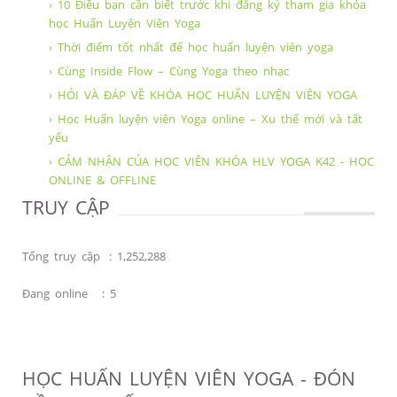
› 10 Điều bạn cần biết trước khi đăng ký tham gia khóa
học Huấn Luyện Viên Yoga
› Thời điểm tốt nhất để học huấn luyện viên yoga
› Cùng Inside Flow – Cùng Yoga theo nhạc
› HỎI VÀ ĐÁP VỀ KHÓA HỌC HUẤN LUYỆN VIÊN YOGA
› Học Huấn luyện viên Yoga online – Xu thế mới và tất
yếu
› CẢM NHẬN CỦA HỌC VIÊN KHÓA HLV YOGA K42 - HỌC
ONLINE & OFFLINE
TRUY CẬP
Tổng truy cập
:
1,252,288
Đang online
:
5
HỌC HUẤN LUYỆN VIÊN YOGA - ĐÓN