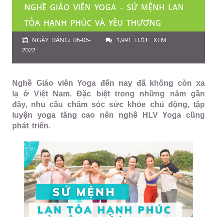
NGHỀ GIÁO VIÊN YOGA – SỨ MỆNH LAN
TỎA HẠNH PHÚC VÀ YÊU THƯƠNG
NGÀY ĐĂNG: 06-06-
1,991 LƯỢT XEM
2022
Nghề Giáo viên Yoga đến nay đã không còn xa
lạ ở Việt Nam. Đặc biệt trong những năm gần
đây, nhu cầu chăm sóc sức khỏe chủ động, tập
luyện yoga tăng cao nên nghề HLV Yoga cũng
phát triển.