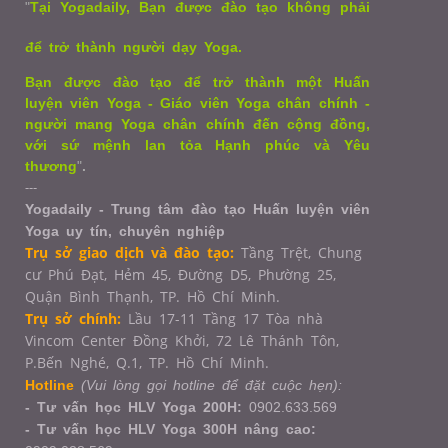
"
Tại Yogadaily, Bạn được đào tạo không phải
để trở thành người dạy Yoga.
Bạn được đào tạo để trở thành một Huấn
luyện viên Yoga - Giáo viên Yoga chân chính -
người mang Yoga chân chính đến cộng đồng,
với sứ mệnh lan tỏa Hạnh phúc và Yêu
thương
"
.
---
Yogadaily - Trung tâm đào tạo Huấn luyện viên
Yoga uy tín, chuyên nghiệp
Trụ sở giao dịch và đào tạo:
Tầng Trệt, Chung
cư Phú Đạt, Hẻm 45, Đường D5, Phường 25,
Quận Bình Thạnh, TP. Hồ Chí Minh.
Trụ sở chính:
Lầu 17-11 Tầng 17 Tòa nhà
Vincom Center Đồng Khởi, 72 Lê Thánh Tôn,
P.Bến Nghé, Q.1,
TP. Hồ Chí Minh.
Hotline
(Vui lòng gọi hotline để đặt cuộc hẹn):
- Tư vấn học HLV Yoga 200H:
0902.633.569
- Tư vấn học HLV Yoga 300H nâng cao: