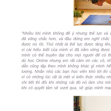
“Nhiều khi mình không để ý nhưng thể lực và 
đã vững chắc hơn, và đầu đứng em nghĩ chắc 
được nó rồi. Thứ nhất là thể lực được tăng lên
vì cái hiểu biết của mình vì đã nắm vững được 
mình có thể truyền đạt cho mọi người để có t
dù học Online nhưng em rất cảm ơn các cô, n
dẫn cũng tập theo mình không khác gì mình hế
lượng. Nhắn nhủ các bạn học viên khó tới thì c
vì có những lúc rất là mệt vì kiến thức nhiều
chi tiết thì đôi khi những cái đó nó làm cho 
khi có quyết tâm sẽ vượt qua, sẽ giúp mình m