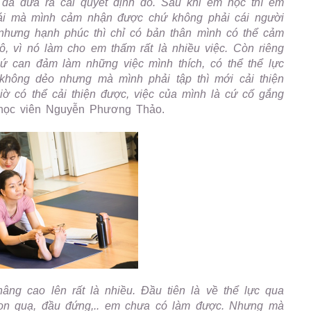
đã đưa ra cái quyết định đó. Sau khi em học thì em
cái mà mình cảm nhận được chứ không phải cái người
y nhưng hạnh phúc thì chỉ có bản thân mình có thể cảm
cô, vì nó làm cho em thấm rất là nhiều việc. Còn riêng
 can đảm làm những việc mình thích, có thể thể lực
không dẻo nhưng mà mình phải tập thì mới cải thiện
ờ có thể cải thiện được, việc của mình là cứ cố gắng
học viên Nguyễn Phương Thảo.
âng cao lên rất là nhiều. Đầu tiên là về thể lực qua
 con quạ, đầu đứng,.. em chưa có làm được. Nhưng mà