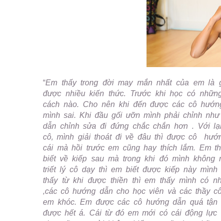
“
Em thấy trong đời may mắn nhất của em là 
được nhiều kiến thức. Trước khi học có nhữn
cách nào. Cho nên khi đến được các cô hướng 
mình sai. Khi đầu gối ưỡn mình phải chỉnh như
dẫn chỉnh sửa đi đứng chắc chắn hơn . Với lại
cô, mình giải thoát đi về đâu thì được cô hư
cái mà hồi trước em cũng hay thích lắm. Em thí
biết về kiếp sau mà trong khi đó mình không m
triết lý cô dạy thì em biết được kiếp này mình
thấy từ khi được thiền thì em thấy mình có n
,các cô hướng dẫn cho học viên và các thầy cô
em khóc. Em được các cô hướng dẫn quá tận t
được hết á. Cái từ đó em mới có cái động lự