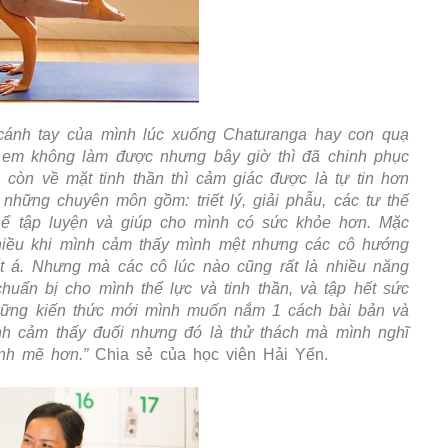
cánh tay của mình lúc xuống Chaturanga hay con quạ
em không làm được nhưng bây giờ thì đã chinh phục
, còn về mặt tinh thần thì cảm giác được là tự tin hơn
những chuyên môn gồm: triết lý, giải phẫu, các tư thế
hể tập luyện và giúp cho mình có sức khỏe hơn. Mặc
hiều khi mình cảm thấy mình mệt nhưng các cô hướng
t á. Nhưng mà các cô lúc nào cũng rất là nhiều năng
huẩn bị cho mình thể lực và tinh thần, và tập hết sức
 những kiến thức mới mình muốn nắm 1 cách bài bản và
mình cảm thấy đuối nhưng đó là thử thách mà mình nghĩ
ạnh mẽ hơn.”
Chia sẻ của học viên Hải Yến.