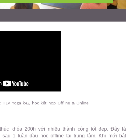
 HLV Yoga k42, học kết hợp Offline & Online
húc khóa 200h với nhiều thành công tốt đẹp. Đây là
sau 1 tuần đầu học offline tại trung tâm. Khi mới bắt