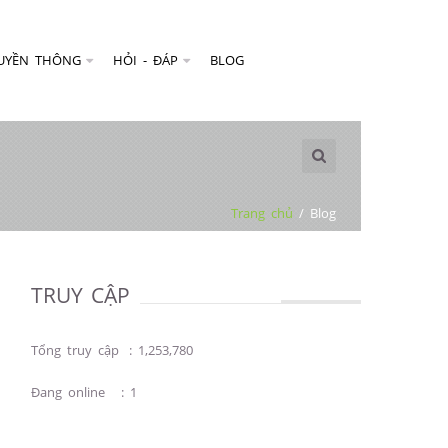
UYỀN THÔNG
HỎI - ĐÁP
BLOG
Trang chủ
/
Blog
TRUY CẬP
Tổng truy cập
:
1,253,780
Đang online
:
1