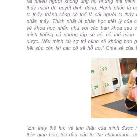
rất nhiều người không ủng hộ nhưng mà mình 
thấy mình đã quyết định đúng. Hạnh phúc là 
ta thấy, thành công có thể là cái người ta thấ
nhận thấy. Thích nhất là phần học triết lý của 
về khóa học nhắn nhủ với các bạn khóa sau cứ
mình không có nhưng tập sẽ có, có thể mình 
được. Nếu mình cứ sợ thì mình sẽ không bao gi
hết sức còn lại các cô sẽ hỗ trợ.”
Chia sẻ của 
“
Em thấy thể lực và tinh thần của mình được n
thời gian học, lúc đầu các tư thế chaturanga,