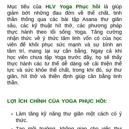
Mục tiêu của
HLV Yoga Phục hồi
là giúp
giảm bớt những đau đớn về thể chất, tinh
thần thông qua các bài tập Asana thư giãn
sâu, các kỹ thuật hít thở, các phương pháp
thực hành theo lối sống Yoga. Tăng cường
nhận thức về ý thức tâm linh vốn có của học
viên để khôi phục sức mạnh và sự bình an
tâm trí, mang lại sự cân bằng. Ngay cả khi
học viên chưa tập Yoga trước đây, họ sẽ thấy
thực hành các tư thế dễ dàng sẽ cải thiện thể
lực và sức khỏe thể chất, trong khi đó, sự thư
giãn, hít thở và thiền định giúp cân bằng tinh
thần.
LỢI ÍCH CHÍNH CỦA YOGA PHỤC HỒI:
Làm tăng kỹ năng thư giãn một cách có ý
thức.
Tạo môi trường, không gian cho việc thư