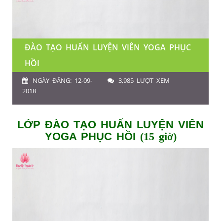
ĐÀO TẠO HUẤN LUYỆN VIÊN YOGA PHỤC
HỒI
NGÀY ĐĂNG: 12-09-
3,985 LƯỢT XEM
2018
LỚP ĐÀO TẠO HUẤN LUYỆN VIÊN
YOGA PHỤC HỒI
(15 giờ)