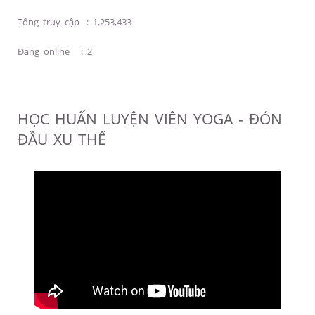
Tổng truy cập
:
1,253,433
Đang online
:
2
HỌC HUẤN LUYỆN VIÊN YOGA - ĐÓN
ĐẦU XU THẾ