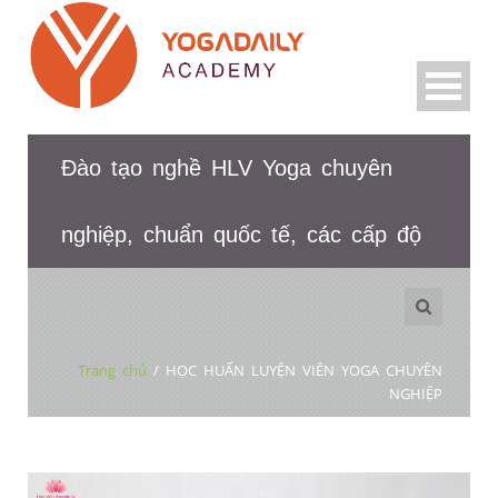
Đào tạo nghề HLV Yoga chuyên
nghiệp, chuẩn quốc tế, các cấp độ
Trang chủ
/
HỌC HUẤN LUYỆN VIÊN YOGA CHUYÊN
NGHIỆP