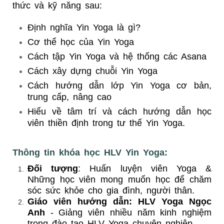
thức và kỹ năng sau:
Định nghĩa Yin Yoga là gì?
Cơ thể học của Yin Yoga
Cách tập Yin Yoga và hệ thống các Asana
Cách xây dựng chuỗi Yin Yoga
Cách hướng dẫn lớp Yin Yoga cơ bản,
trung cấp, nâng cao
Hiểu về tâm trí và cách hướng dẫn học
viên thiền định trong tư thế Yin Yoga.
Thông tin khóa học HLV Yin Yoga:
Đối tượng
: Huấn luyện viên Yoga &
Những học viên mong muốn học để chăm
sóc sức khỏe cho gia đình, người thân.
Giáo viên hướng dẫn:
HLV Yoga Ngọc
Anh
- Giảng viên nhiều năm kinh nghiệm
trong đào tạo HLV Yoga chuyên nghiệp