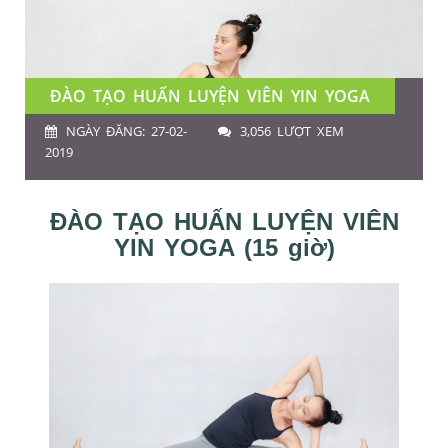
ĐÀO TẠO HUẤN LUYỆN VIÊN YIN YOGA
NGÀY ĐĂNG: 27-02-
3,056 LƯỢT XEM
2019
ĐÀO TẠO HUẤN LUYỆN VIÊN
YIN YOGA (15 giờ)