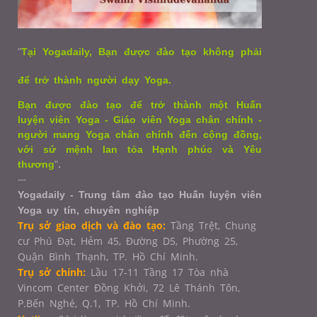
"
Tại Yogadaily, Bạn được đào tạo không phải
để trở thành người dạy Yoga.
Bạn được đào tạo để trở thành một Huấn
luyện viên Yoga - Giáo viên Yoga chân chính -
người mang Yoga chân chính đến cộng đồng,
với sứ mệnh lan tỏa Hạnh phúc và Yêu
thương
"
.
---
Yogadaily - Trung tâm đào tạo Huấn luyện viên
Yoga uy tín, chuyên nghiệp
Trụ sở giao dịch và đào tạo:
Tầng Trệt, Chung
cư Phú Đạt, Hẻm 45, Đường D5, Phường 25,
Quận Bình Thạnh, TP. Hồ Chí Minh.
Trụ sở chính:
Lầu 17-11 Tầng 17 Tòa nhà
Vincom Center Đồng Khởi, 72 Lê Thánh Tôn,
P.Bến Nghé, Q.1,
TP. Hồ Chí Minh.