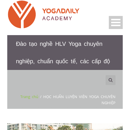
Đào tạo nghề HLV Yoga chuyên
nghiệp, chuẩn quốc tế, các cấp độ
Trang chủ
/
HỌC HUẤN LUYỆN VIÊN YOGA CHUYÊN
NGHIỆP