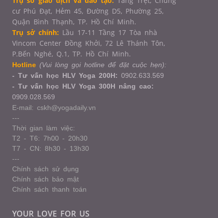
Trụ sở giao dịch và đào tạo:
Tầng Trệt, Chung
cư Phú Đạt, Hẻm 45, Đường D5, Phường 25,
Quận Bình Thạnh, TP. Hồ Chí Minh.
Trụ sở chính:
Lầu 17-11 Tầng 17 Tòa nhà
Vincom Center Đồng Khởi, 72 Lê Thánh Tôn,
P.Bến Nghé, Q.1,
TP. Hồ Chí Minh.
Hotline
(Vui lòng gọi hotline để đặt cuộc hẹn):
- Tư vấn học HLV Yoga 200H:
0902.633.569
- Tư vấn học HLV Yoga 300H nâng cao:
0909.028.569
E-mail: cskh@yogadaily.vn
---
Thời gian làm việc:
T2 - T6: 7h00 - 20h30
T7 - CN: 8h30 - 13h30
---
Chính sách sử dụng
Chính sách bảo mật
Chính sách thanh toán
YOUR LOVE FOR US