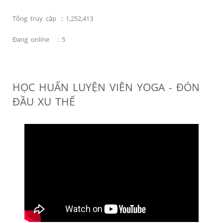
Tổng truy cập
:
1,252,413
Đang online
:
5
HỌC HUẤN LUYỆN VIÊN YOGA - ĐÓN
ĐẦU XU THẾ