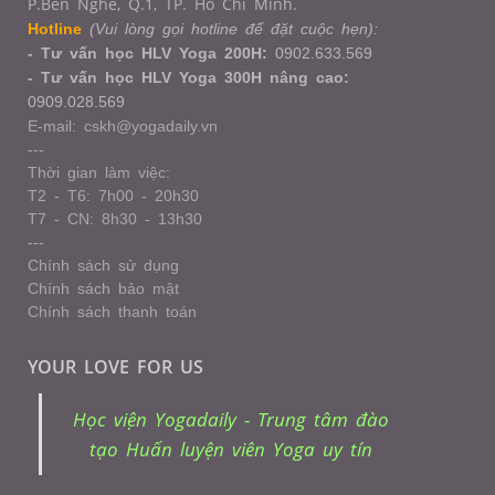
P.Bến Nghé, Q.1,
TP. Hồ Chí Minh.
Hotline
(Vui lòng gọi hotline để đặt cuộc hẹn):
- Tư vấn học HLV Yoga 200H:
0902.633.569
- Tư vấn học HLV Yoga 300H nâng cao:
0909.028.569
E-mail: cskh@yogadaily.vn
---
Thời gian làm việc:
T2 - T6: 7h00 - 20h30
T7 - CN: 8h30 - 13h30
---
Chính sách sử dụng
Chính sách bảo mật
Chính sách thanh toán
YOUR LOVE FOR US
Học viện Yogadaily - Trung tâm đào
tạo Huấn luyện viên Yoga uy tín