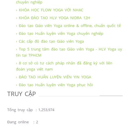
chuyên nghiệp
› KHÓA HỌC FLOW YOGA VỚI NHẠC
› KHÓA ĐÀO TẠO HLV YOGA NIDRA 12H
› Đào tạo Giáo viên Yoga online & offline, chuẩn quốc tế
› Đào tạo Huấn luyện viên Yoga chuyên nghiệp
› Các cấp độ đào tạo Giáo viên Yoga
› Top 5 trung tâm đào tạo Giáo viên Yoga - HLV Yoga uy
tín tại TPHCM
› 8 cơ sở có tư cách pháp nhân đã đăng ký với liên
đoàn yoga việt nam
› ĐÀO TẠO HUẤN LUYỆN VIÊN YIN YOGA
› Đào tạo Huấn luyện viên Yoga phục hồi
TRUY CẬP
Tổng truy cập
:
1,253,974
Đang online
:
2