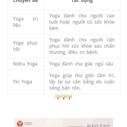
Chuyên
đ
ề
Tác dụng
Yoga dành cho người cao
Yoga trị
tuổi hoặc người có sức khỏe
liệu
kém
Yoga dành cho người cần
Yoga phục
phục hồi sức khỏe sau chấn
hồi
thương,
đ
iều trị bệnh
Nidra Yoga
Yoga dành cho giấc ngủ sâu
Yoga giúp thư giãn tâm trí,
Yin Yoga
lấy lại sự cân bằng do cuộc
sống bận rộn.