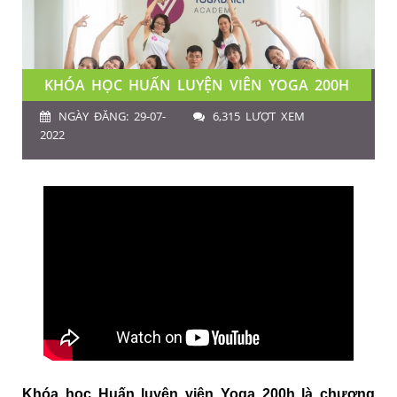
KHÓA HỌC HUẤN LUYỆN VIÊN YOGA 200H
NGÀY ĐĂNG: 29-07-
6,315 LƯỢT XEM
2022
Khóa học Huấn luyện viên Yoga 200h là chương