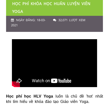
HỌC PHÍ KHÓA HỌC HUẤN LUYỆN VIÊN
YOGA
NGÀY ĐĂNG: 18-03-
32,071 LƯỢT XEM
2021
Học phí
học HLV Yoga
luôn là chủ đề 'hot' nhất
khi tìm hiểu về
khóa đào tạo Giáo viên Yoga
.