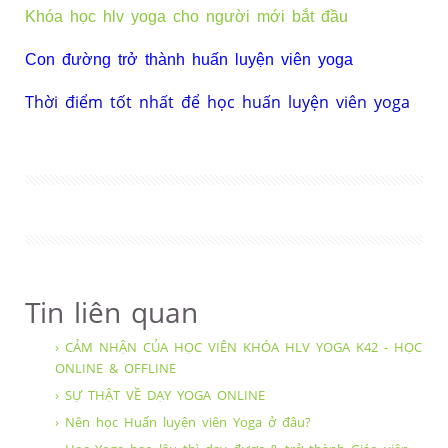
Khóa học hlv yoga cho người mới bắt đầu
Con đường trở thành huấn luyện viên yoga
Thời điểm tốt nhất để học huấn luyện viên yoga
Tin liên quan
› CẢM NHẬN CỦA HỌC VIÊN KHÓA HLV YOGA K42 - HỌC
ONLINE & OFFLINE
› SỰ THẬT VỀ DẠY YOGA ONLINE
› Nên học Huấn luyện viên Yoga ở đâu?