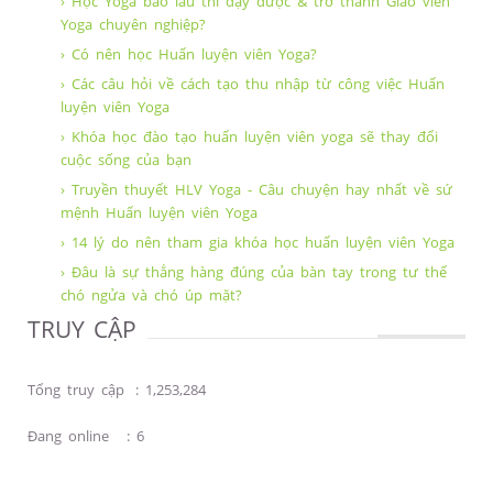
› Học Yoga bao lâu thì dạy được & trở thành Giáo viên
Yoga chuyên nghiệp?
› Có nên học Huấn luyện viên Yoga?
› Các câu hỏi về cách tạo thu nhập từ công việc Huấn
luyện viên Yoga
› Khóa học đào tạo huấn luyện viên yoga sẽ thay đổi
cuộc sống của bạn
› Truyền thuyết HLV Yoga - Câu chuyện hay nhất về sứ
mệnh Huấn luyện viên Yoga
› 14 lý do nên tham gia khóa học huấn luyện viên Yoga
› Đâu là sự thẳng hàng đúng của bàn tay trong tư thế
chó ngửa và chó úp mặt?
TRUY CẬP
Tổng truy cập
:
1,253,284
Đang online
:
6