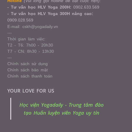
Hotline
(Vui lòng gọi hotline để đặt cuộc hẹn):
- Tư vấn học HLV Yoga 200H:
0902.633.569
- Tư vấn học HLV Yoga 300H nâng cao:
0909.028.569
E-mail: cskh@yogadaily.vn
---
Thời gian làm việc:
T2 - T6: 7h00 - 20h30
T7 - CN: 8h30 - 13h30
---
Chính sách sử dụng
Chính sách bảo mật
Chính sách thanh toán
YOUR LOVE FOR US
Học viện Yogadaily - Trung tâm đào
tạo Huấn luyện viên Yoga uy tín