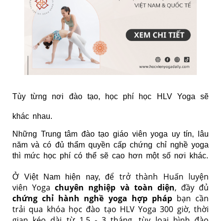
Tùy từng nơi đào tạo, học phí học HLV Yoga sẽ
khác nhau.
Những
Trung tâm đào tạo giáo viên yoga uy tín
, lâu
năm và có đủ thẩm quyền cấp chứng chỉ nghề yoga
thì mức học phí có thể sẽ cao hơn một số nơi khác.
ể trở thành Huấn luyện
Ở Việt Nam hiện nay, đ
viên Yoga
chuyên nghiệp và toàn diện
, đầy đủ
chứng chỉ hành nghề yoga hợp pháp
bạn cần
trải qua khóa học đào tạo HLV Yoga 300 giờ, thời
gian kéo dài từ 1,5 - 3 tháng, tùy loại hình đào