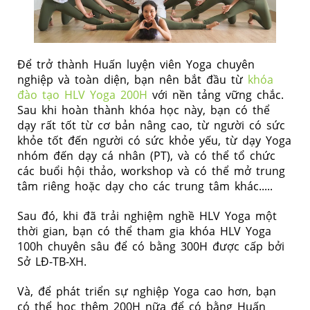
Để trở thành Huấn luyện viên Yoga chuyên
nghiệp và toàn diện, bạn nên bắt đầu từ
khóa
đào tạo HLV Yoga 200H
với nền tảng vững chắc.
Sau khi hoàn thành khóa học này, bạn có thể
dạy rất tốt từ cơ bản nâng cao, từ người có sức
khỏe tốt đến người có sức khỏe yếu, từ dạy Yoga
nhóm đến dạy cá nhân (PT), và có thể tổ chức
các buổi hội thảo, workshop và có thể mở trung
tâm riêng hoặc dạy cho các trung tâm khác.....
Sau đó, khi đã trải nghiệm nghề HLV Yoga một
thời gian, bạn có thể tham gia khóa HLV Yoga
100h chuyên sâu để có bằng 300H được cấp bởi
Sở L
Đ-
TB-XH.
Và, để phát triển sự nghiệp Yoga cao hơn, bạn
có thể học thêm 200H nữa để có bằng Huấn