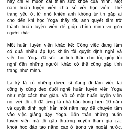
này chỉ vì muốn cải thiện sức khoẻ của mình. Một
nam huấn luyện viên chia sẻ với học viên: Thể
trạng yếu ớt từ nhỏ khiến anh không tự tin gặp ai
cho đến khi học Yoga thấy tốt, anh quyết tâm trở
thành huấn luyện viên để giúp chính mình
và giúp
người khác.
Một huấn luyện viên khác kể:
Công việc đang làm
có quá nhiều áp lực khiến tôi quyết định nghỉ và
việc học Yoga đã sốc lại tinh thần cho tôi,
giúp tôi
nghĩ đến những người khác có thể cũng gặp tình
trạng như mình.
Lạ kỳ là có những dược sĩ đang đi làm việc tại
công ty cũng đeo đuổi nghề huấn luyện viên Yoga
như một cách thư giãn.
Và có một huấn luyện viên
nói với tôi cô đã từng là nhà báo trong hơn 10 năm
và quyết định nghỉ hẳn một năm nay để chuyên tâm
vào việc giảng dạy Yoga. Bản thân những huấn
luyện viên mà tôi gặp thường xuyên tham gia các
khoá học đào tạo nâng cao ở trong và ngoài nước.