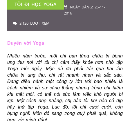
TÔI ĐI HỌC YOGA
NGÀY ĐĂNG: 25-11-
2016
3,120 LƯỢT XEM
Duyên với Yoga
Nhiều năm trước, một chị bạn từng chữa trị bệnh
ung thư nói với tôi chị cảm thấy khỏe hơn nhờ tập
Yoga mỗi ngày. Mặc dù đã phải trải qua hai lần
chữa trị ung thư, chị rất nhanh nhẹn và sắc sảo.
Đang điều hành một công ty lớn với bao nhiêu là
trách nhiệm và sự căng thẳng nhưng trông chị hiếm
khi mệt mỏi, có thể nói sức làm việc khó người bì
kịp. Một cách nhẹ nhàng, chị bảo tôi khi nào có dịp
hãy thử tập Yoga. Lúc đó, tôi chỉ cười cười, còn
bụng nghĩ: Môn đó sang trọng quý phái quá, không
hợp với mình đâu!