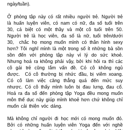
ngày/tuần).
Ở phòng tập này có rất nhiều người trẻ. Người trẻ
là huấn luyện viên, có nam có nữ, đa số tuổi trên
30, cá biệt có một thầy và một cô tuổi trên 50.
Người trẻ là học viên, đa số là nữ, tuổi trên/dưới
30, chắc họ mong muốn mình có thân hình sexy
hơn? Tôi nghĩ mình là một trong số ít những bà sồn
sồn đến với phòng tập này vì lý do sức khoẻ.
Nhưng hoá ra không phải vậy, bởi khi hỏi ra thì các
cô gái trẻ cũng lắm vấn đề. Có cô không ngủ
được. Có cô thường bị nhức đầu, bị viêm xoang.
Có cô làm việc căng thẳng quá đến mức suy
nhược. Có cô thấy mình luôn bị đau lưng, đau cổ.
Hoá ra đa số đến phòng tập Yoga đều mong muốn
môn thể dục này giúp mình khoẻ hơn chứ không chỉ
muốn cải thiện vóc dáng.
Mà không chỉ người đi học mới có mong muốn đó.
Bởi có những huấn luyện viên Yoga đến với nghề