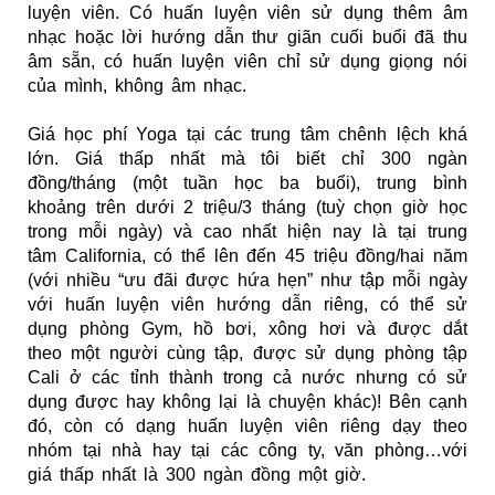
luyện viên. Có huấn luyện viên sử dụng thêm âm
nhạc hoặc lời hướng dẫn thư giãn cuối buổi đã thu
âm sẵn, có huấn luyện viên chỉ sử dụng giọng nói
của mình, không âm nhạc.
Giá học phí Yoga tại các trung tâm chênh lệch khá
lớn. Giá thấp nhất mà tôi biết chỉ 300 ngàn
đồng/tháng (một tuần học ba buổi), trung bình
khoảng trên dưới 2 triệu/3 tháng (tuỳ chọn giờ học
trong mỗi ngày) và cao nhất hiện nay là tại trung
tâm California, có thể lên đến 45 triệu đồng/hai năm
(với nhiều “ưu đãi được hứa hẹn” như tập mỗi ngày
với huấn luyện viên hướng dẫn riêng, có thể sử
dụng phòng Gym, hồ bơi, xông hơi và được dắt
theo một người cùng tập, được sử dụng phòng tập
Cali ở các tỉnh thành trong cả nước nhưng có sử
dụng được hay không lại là chuyện khác)! Bên cạnh
đó, còn có dạng huấn luyện viên riêng dạy theo
nhóm tại nhà hay tại các công ty, văn phòng…với
giá thấp nhất là 300 ngàn đồng một giờ.