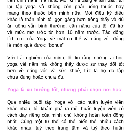
tiền đình hành hạ nữa. Mỗi khi thoáng ê ẩm đầu, tôi
lại tập yoga và không còn phải uống thuốc hay
mang theo thuốc bên mình nữa. Một điều kỳ diệu
khác là thân hình tôi gọn gàng hơn trông thấy và dù
ăn uống vẫn bình thường, cân nặng của tôi đã trở
về mức mơ ước từ hơn 10 năm trước. Tác động
tích cực của Yoga về mặt cơ thể và dáng vóc đúng
là món quà được “bonus”!
Với trải nghiệm của mình, tôi tin rằng những ai học
yoga vài năm mà không thấy được sự thay đổi tốt
hơn về dáng vóc và sức khoẻ, tức là họ đã tập
chưa đúng hoặc chưa đủ.
Yoga là xu hướng tốt, nhưng phải chọn nơi học:
Qua nhiều buổi tập Yoga với các huấn luyện viên
khác nhau, tôi khám phá ra mỗi huấn luyện viên có
cách dạy riêng của mình chứ không hoàn toàn đồng
nhất. Cùng một tư thế có thể biến thể nhiều cách
khác nhau, tuỳ theo trung tâm và tuỳ theo huấn