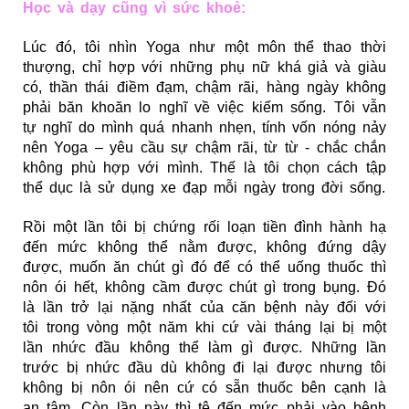
Học và dạy cũng vì sức khoẻ:
Lúc đó, tôi nhìn Yoga như một môn thể thao thời
thượng, chỉ hợp với những phụ nữ khá giả và giàu
có, thần thái điềm đạm, chậm rãi, hàng ngày không
phải băn khoăn lo nghĩ về việc kiếm sống. Tôi vẫn
tự nghĩ do mình quá nhanh nhẹn, tính vốn nóng nảy
nên Yoga – yêu cầu sự chậm rãi, từ từ - chắc chắn
không phù hợp với mình. Thế là tôi chọn cách tập
thể dục là sử dụng xe đạp mỗi ngày trong đời sống.
Rồi một lần tôi bị chứng rối loạn tiền đình hành hạ
đến mức không thể nằm được, không đứng dậy
được, muốn ăn chút gì đó để có thể uống thuốc thì
nôn ói hết, không cầm được chút gì trong bụng. Đó
là lần trở lại nặng nhất của căn bệnh này đối với
tôi trong vòng một năm khi cứ vài tháng lại bị một
lần nhức đầu không thể làm gì được. Những lần
trước bị nhức đầu dù không đi lại được nhưng tôi
không bị nôn ói nên cứ có sẵn thuốc bên cạnh là
an tâm. Còn lần này thì tệ đến mức phải vào bệnh