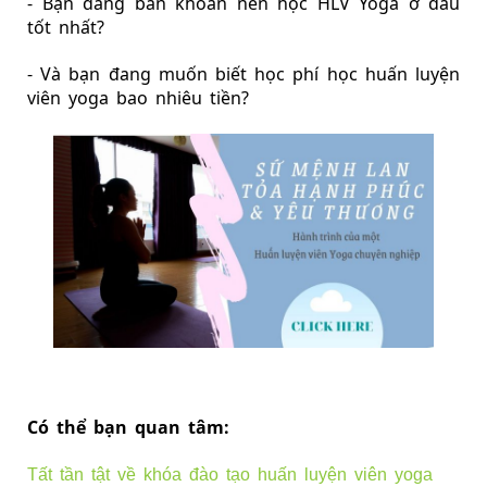
- Bạn đang băn khoăn 
nên học HLV Yoga ở đâu 
tốt
 nhất?
- Và bạn đang muốn biết học phí 
học huấn luyện 
viên yoga bao nhiêu tiền
?
Có thể bạn ​quan tâm:
Tất tần tật về khóa đào tạo huấn luyện viên yoga