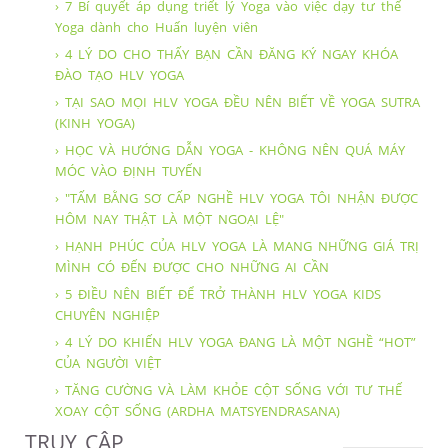
› 7 Bí quyết áp dụng triết lý Yoga vào việc dạy tư thế
Yoga dành cho Huấn luyện viên
› 4 LÝ DO CHO THẤY BẠN CẦN ĐĂNG KÝ NGAY KHÓA
ĐÀO TẠO HLV YOGA
› TẠI SAO MỌI HLV YOGA ĐỀU NÊN BIẾT VỀ YOGA SUTRA
(KINH YOGA)
› HỌC VÀ HƯỚNG DẪN YOGA - KHÔNG NÊN QUÁ MÁY
MÓC VÀO ĐỊNH TUYẾN
› "TẤM BẰNG SƠ CẤP NGHỀ HLV YOGA TÔI NHẬN ĐƯỢC
HÔM NAY THẬT LÀ MỘT NGOẠI LỆ"
› HẠNH PHÚC CỦA HLV YOGA LÀ MANG NHỮNG GIÁ TRỊ
MÌNH CÓ ĐẾN ĐƯỢC CHO NHỮNG AI CẦN
› 5 ĐIỀU NÊN BIẾT ĐỂ TRỞ THÀNH HLV YOGA KIDS
CHUYÊN NGHIỆP
› 4 LÝ DO KHIẾN HLV YOGA ĐANG LÀ MỘT NGHỀ “HOT”
CỦA NGƯỜI VIỆT
› TĂNG CƯỜNG VÀ LÀM KHỎE CỘT SỐNG VỚI TƯ THẾ
XOAY CỘT SỐNG (ARDHA MATSYENDRASANA)
TRUY CẬP