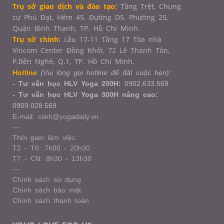
Trụ sở giao dịch và đào tạo:
Tầng Trệt, Chung
cư Phú Đạt, Hẻm 45, Đường D5, Phường 25,
Quận Bình Thạnh, TP. Hồ Chí Minh.
Trụ sở chính:
Lầu 17-11 Tầng 17 Tòa nhà
Vincom Center Đồng Khởi, 72 Lê Thánh Tôn,
P.Bến Nghé, Q.1,
TP. Hồ Chí Minh.
Hotline
(Vui lòng gọi hotline để đặt cuộc hẹn):
- Tư vấn học HLV Yoga 200H:
0902.633.569
- Tư vấn học HLV Yoga 300H nâng cao:
0909.028.569
E-mail: cskh@yogadaily.vn
---
Thời gian làm việc:
T2 - T6: 7h00 - 20h30
T7 - CN: 8h30 - 13h30
---
Chính sách sử dụng
Chính sách bảo mật
Chính sách thanh toán