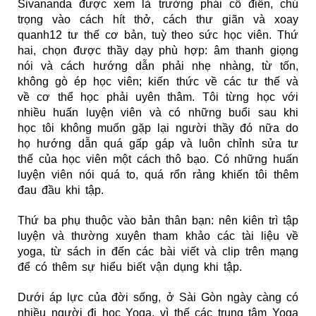
Sivananda được xem là trường phái cổ điển, chú
trọng vào cách hít thở, cách thư giãn và xoay
quanh12 tư thế cơ bản, tuỳ theo sức học viên. Thứ
hai, chọn được thầy dạy phù hợp: âm thanh giọng
nói và cách hướng dẫn phải nhẹ nhàng, từ tốn,
không gò ép học viên; kiến thức về các tư thế và
về cơ thể học phải uyên thâm. Tôi từng học với
nhiều huấn luyện viên và có những buổi sau khi
học tôi không muốn gặp lại người thầy đó nữa do
họ hướng dẫn quá gấp gáp và luôn chỉnh sửa tư
thế của học viên một cách thô bạo. Có những huấn
luyện viên nói quá to, quá rổn rảng khiến tôi thêm
đau đầu khi tập.
Thứ ba phụ thuộc vào bản thân bạn: nên kiên trì tập
luyện và thường xuyên tham khảo các tài liệu về
yoga, từ sách in đến các bài viết và clip trên mạng
để có thêm sự hiểu biết vận dụng khi tập.
Dưới áp lực của đời sống, ở Sài Gòn ngày càng có
nhiều người đi học Yoga, vì thế các trung tâm Yoga