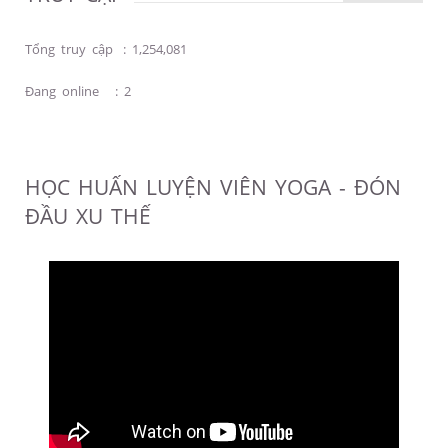
Tổng truy cập
:
1,254,081
Đang online
:
2
HỌC HUẤN LUYỆN VIÊN YOGA - ĐÓN
ĐẦU XU THẾ