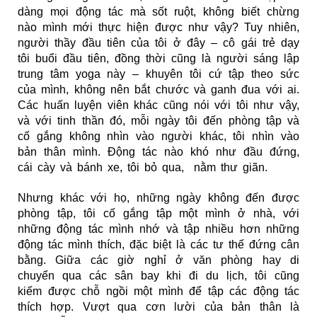
dàng mọi động tác mà sốt ruột, không biết chừng
nào mình mới thực hiện được như vậy? Tuy nhiên,
người thầy đầu tiên của tôi ở đây – cô gái trẻ dạy
tôi buổi đầu tiên, đồng thời cũng là người sáng lập
trung tâm yoga này – khuyên tôi cứ tập theo sức
của mình, không nên bắt chước và ganh đua với ai.
Các huấn luyện viên khác cũng nói với tôi như vậy,
và với tinh thần đó, mỗi ngày tôi đến phòng tập và
cố gắng không nhìn vào người khác, tôi nhìn vào
bản thân mình. Động tác nào khó như đầu đứng,
cái cày và bánh xe, tôi bỏ qua, nằm thư giãn.
Nhưng khác với họ, những ngày không đến được
phòng tập, tôi cố gắng tập một mình ở nhà, với
những động tác mình nhớ và tập nhiều hơn những
động tác mình thích, đặc biệt là các tư thế đứng cân
bằng. Giữa các giờ nghỉ ở văn phòng hay di
chuyển qua các sân bay khi đi du lịch, tôi cũng
kiếm được chỗ ngồi một mình để tập các động tác
thích hợp. Vượt qua cơn lười của bản thân là