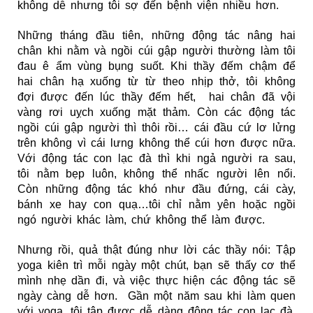
không dễ nhưng tôi sợ đến bệnh viện nhiều hơn.
Những tháng đầu tiên, những động tác nâng hai
chân khi nằm và ngồi cúi gập người thường làm tôi
đau ê ẩm vùng bụng suốt. Khi thầy đếm chậm để
hai chân hạ xuống từ từ theo nhịp thở, tôi không
đợi được đến lúc thầy đếm hết, hai chân đã vội
vàng rơi uỵch xuống mặt thảm. Còn các động tác
ngồi cúi gập người thì thôi rồi… cái đầu cứ lơ lửng
trên không vì cái lưng không thể cúi hơn được nữa.
Với động tác con lạc đà thì khi ngả người ra sau,
tôi nằm bẹp luôn, không thể nhấc người lên nổi.
Còn những động tác khó như đầu đứng, cái cày,
bánh xe hay con quạ…tôi chỉ nằm yên hoặc ngồi
ngó người khác làm, chứ không thể làm được.
Nhưng rồi, quả thật đúng như lời các thầy nói: Tập
yoga kiên trì mỗi ngày một chút, bạn sẽ thấy cơ thể
mình nhẹ dần đi, và việc thực hiện các động tác sẽ
ngày càng dễ hơn. Gần một năm sau khi làm quen
với yoga, tôi tập được dễ dàng động tác con lạc đà,