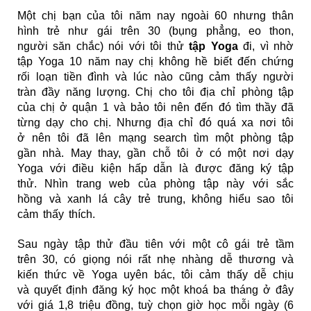
Một chị bạn của tôi năm nay ngoài 60 nhưng thân
hình trẻ như gái trên 30 (bụng phẳng, eo thon,
người săn chắc) nói với tôi thử
tập Yoga
đi, vì nhờ
tập Yoga 10 năm nay chị không hề biết đến chứng
rối loạn tiền đình và lúc nào cũng cảm thấy người
tràn đầy năng lượng. Chị cho tôi địa chỉ phòng tập
của chị ở quận 1 và bảo tôi nên đến đó tìm thầy đã
từng dạy cho chị. Nhưng địa chỉ đó quá xa nơi tôi
ở nên tôi đã lên mạng search tìm một phòng tập
gần nhà. May thay, gần chỗ tôi ở có một nơi dạy
Yoga với điều kiện hấp dẫn là được đăng ký tập
thử. Nhìn trang web của phòng tập này với sắc
hồng và xanh lá cây trẻ trung, không hiểu sao tôi
cảm thấy thích.
Sau ngày tập thử đầu tiên với một cô gái trẻ tầm
trên 30, có giọng nói rất nhẹ nhàng dễ thương và
kiến thức về Yoga uyên bác, tôi cảm thấy dễ chịu
và quyết định đăng ký học một khoá ba tháng ở đây
với giá 1,8 triệu đồng, tuỳ chọn giờ học mỗi ngày (6