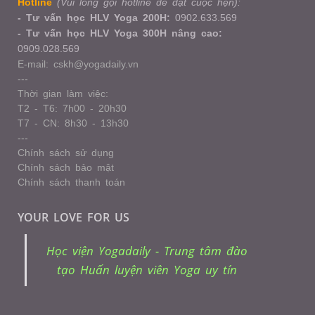
Hotline
(Vui lòng gọi hotline để đặt cuộc hẹn):
- Tư vấn học HLV Yoga 200H:
0902.633.569
- Tư vấn học HLV Yoga 300H nâng cao:
0909.028.569
E-mail: cskh@yogadaily.vn
---
Thời gian làm việc:
T2 - T6: 7h00 - 20h30
T7 - CN: 8h30 - 13h30
---
Chính sách sử dụng
Chính sách bảo mật
Chính sách thanh toán
YOUR LOVE FOR US
Học viện Yogadaily - Trung tâm đào
tạo Huấn luyện viên Yoga uy tín