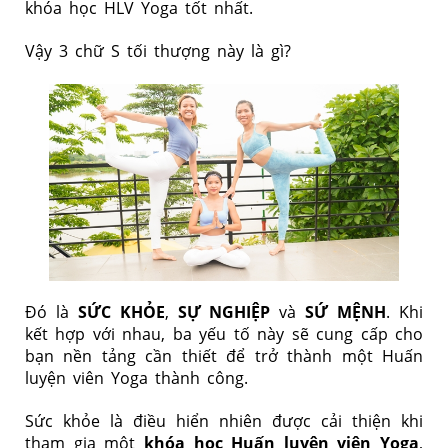
khóa học HLV Yoga tốt nhất.
Vậy 3 chữ S tối thượng này là gì?
Đó là
SỨC KHỎE
,
SỰ NGHIỆP
và
SỨ MỆNH
. Khi
kết hợp với nhau, ba yếu tố này sẽ cung cấp cho
bạn nền tảng cần thiết để trở thành một Huấn
luyện viên Yoga thành công.
Sức khỏe là điều hiển nhiên được cải thiện khi
tham gia một
khóa học Huấn luyện viên Yoga
,