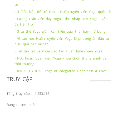
có
› 3 điều kiện để trở thành Huấn luyện viên Yoga quốc tế
› Lương Giáo viên dạy Yoga , thu nhập HLV Yoga - vấn
đề trăn trở
› 5 tư thế Yoga giảm cân hiệu quả, thổi bay mỡ bụng
› Vì sao học Huấn luyện viên Yoga là phương án đầu tư
hiệu quả bền vững?
› Tất tần tật về khóa đào tạo Huấn luyện viên Yoga
› Học huấn luyện viên Yoga – lựa chọn thông minh và
thời thượng
› INHALO YOGA - Yoga of Integrated Happiness & Love
TRUY CẬP
Tổng truy cập
:
1,253,116
Đang online
:
3