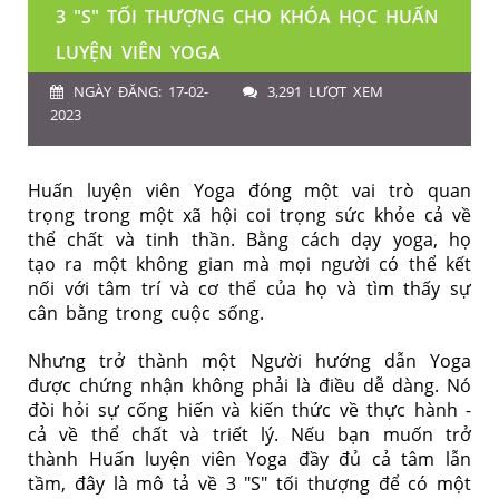
3 "S" TỐI THƯỢNG CHO KHÓA HỌC HUẤN
LUYỆN VIÊN YOGA
NGÀY ĐĂNG: 17-02-
3,291 LƯỢT XEM
2023
Huấn luyện viên Yoga đóng một vai trò quan
trọng trong một xã hội coi trọng sức khỏe cả về
thể chất và tinh thần. Bằng cách dạy yoga, họ
tạo ra một không gian mà mọi người có thể kết
nối với tâm trí và cơ thể của họ và tìm thấy sự
cân bằng trong cuộc sống.
Nhưng trở thành một Người hướng dẫn Yoga
được chứng nhận không phải là điều dễ dàng. Nó
đòi hỏi sự cống hiến và kiến thức về thực hành -
cả về thể chất và triết lý. Nếu bạn muốn trở
thành Huấn luyện viên Yoga đầy đủ cả tâm lẫn
tầm, đây là mô tả về 3 "S" tối thượng để có một