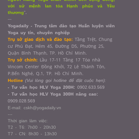
với sứ mệnh lan tỏa Hạnh phúc và Yêu
thương
"
.
---
Yogadaily - Trung tâm đào tạo Huấn luyện viên
Yoga uy tín, chuyên nghiệp
Trụ sở giao dịch và đào tạo:
Tầng Trệt, Chung
cư Phú Đạt, Hẻm 45, Đường D5, Phường 25,
Quận Bình Thạnh, TP. Hồ Chí Minh.
Trụ sở chính:
Lầu 17-11 Tầng 17 Tòa nhà
Vincom Center Đồng Khởi, 72 Lê Thánh Tôn,
P.Bến Nghé, Q.1,
TP. Hồ Chí Minh.
Hotline
(Vui lòng gọi hotline để đặt cuộc hẹn):
- Tư vấn học HLV Yoga 200H:
0902.633.569
- Tư vấn học HLV Yoga 300H nâng cao:
0909.028.569
E-mail: cskh@yogadaily.vn
---
Thời gian làm việc:
T2 - T6: 7h00 - 20h30
T7 - CN: 8h30 - 13h30