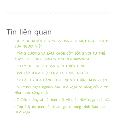
Tin liên quan
› 4 LÝ DO KHIẾN HLV YOGA ĐANG LÀ MỘT NGHỀ “HOT”
CỦA NGƯỜI VIỆT
› TĂNG CƯỜNG VÀ LÀM KHỎE CỘT SỐNG VỚI TƯ THẾ
XOAY CỘT SỐNG (ARDHA MATSYENDRASANA)
› 10 LÝ DO TẠI SAO BẠN NÊN THIỀN ĐỊNH
› BÀI TẬP YOGA HIỆU QUẢ CHO MỌI NGƯỜI
› 12 CÁCH YOGA ĐÁNH THỨC VỊ NỮ THẦN TRONG BẠN
› 5 Cơ hội nghề nghiệp của HLV Yoga có bằng cấp được
Nhà nước công nhận
› 7 điều không ai nói bạn biết về một HLV Yoga xuất sắc
› Top 8 lý do bạn nên tham gia chương trình Đào tạo
HLV Yoga