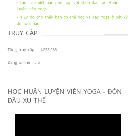
› Làm sao biết bạn phù hợp với khóa đào tạo Huấn
luyện viên Yoga
› 4 Lý do cho thấy bạn có thể học và dạy Yoga ở bất kỳ
độ tuổi nào
TRUY CẬP
Tổng truy cập
:
1,253,283
Đang online
:
5
HỌC HUẤN LUYỆN VIÊN YOGA - ĐÓN
ĐẦU XU THẾ