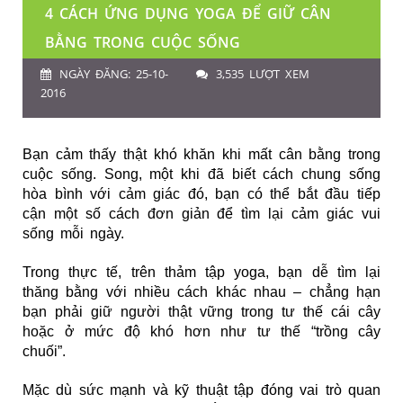
4 CÁCH ỨNG DỤNG YOGA ĐỂ GIỮ CÂN
BẰNG TRONG CUỘC SỐNG
NGÀY ĐĂNG: 25-10-
3,535 LƯỢT XEM
2016
Bạn cảm thấy thật khó khăn khi mất cân bằng trong
cuộc sống.
Song, một khi đã biết cách chung sống
hòa bình với cảm giác đó, bạn có thể bắt đầu tiếp
cận một số cách đơn giản để tìm lại cảm giác vui
sống mỗi ngày.
Trong thực tế, trên thảm tập yoga, bạn dễ tìm lại
thăng bằng với nhiều cách khác nhau – chẳng hạn
bạn phải giữ người thật vững trong tư thế cái cây
hoặc ở mức độ khó hơn như tư thế “trồng cây
chuối”.
Mặc dù sức mạnh và kỹ thuật tập đóng vai trò quan