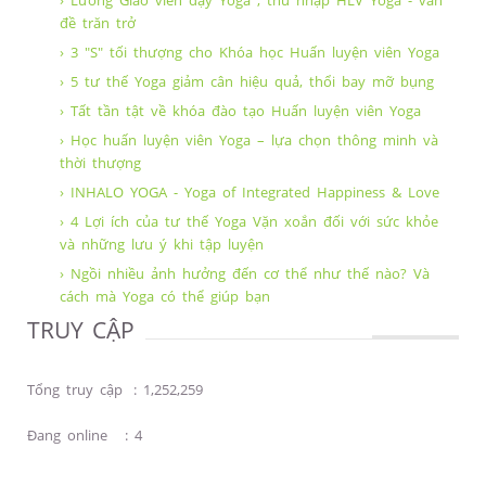
› Lương Giáo viên dạy Yoga , thu nhập HLV Yoga - vấn
đề trăn trở
› 3 "S" tối thượng cho Khóa học Huấn luyện viên Yoga
› 5 tư thế Yoga giảm cân hiệu quả, thổi bay mỡ bụng
› Tất tần tật về khóa đào tạo Huấn luyện viên Yoga
› Học huấn luyện viên Yoga – lựa chọn thông minh và
thời thượng
› INHALO YOGA - Yoga of Integrated Happiness & Love
› 4 Lợi ích của tư thế Yoga Vặn xoắn đối với sức khỏe
và những lưu ý khi tập luyện
› Ngồi nhiều ảnh hưởng đến cơ thể như thế nào? Và
cách mà Yoga có thể giúp bạn
TRUY CẬP
Tổng truy cập
:
1,252,259
Đang online
:
4