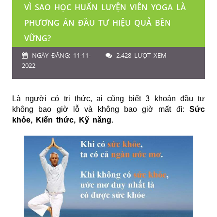
VÌ SAO HỌC HUẤN LUYỆN VIÊN YOGA LÀ
PHƯƠNG ÁN ĐẦU TƯ HIỆU QUẢ BỀN
VỮNG?
NGÀY ĐĂNG: 11-11-
2,428 LƯỢT XEM
2022
Là người có tri thức, ai cũng biết 3 khoản đầu tư
không bao giờ lỗ và không bao giờ mất đi:
Sức
khỏe, Kiến thức, Kỹ năng
.