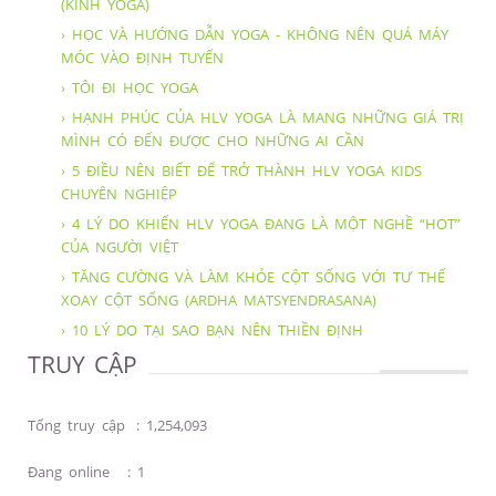
(KINH YOGA)
› HỌC VÀ HƯỚNG DẪN YOGA - KHÔNG NÊN QUÁ MÁY
MÓC VÀO ĐỊNH TUYẾN
› TÔI ĐI HỌC YOGA
› HẠNH PHÚC CỦA HLV YOGA LÀ MANG NHỮNG GIÁ TRỊ
MÌNH CÓ ĐẾN ĐƯỢC CHO NHỮNG AI CẦN
› 5 ĐIỀU NÊN BIẾT ĐỂ TRỞ THÀNH HLV YOGA KIDS
CHUYÊN NGHIỆP
› 4 LÝ DO KHIẾN HLV YOGA ĐANG LÀ MỘT NGHỀ “HOT”
CỦA NGƯỜI VIỆT
› TĂNG CƯỜNG VÀ LÀM KHỎE CỘT SỐNG VỚI TƯ THẾ
XOAY CỘT SỐNG (ARDHA MATSYENDRASANA)
› 10 LÝ DO TẠI SAO BẠN NÊN THIỀN ĐỊNH
TRUY CẬP
Tổng truy cập
:
1,254,093
Đang online
:
1