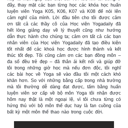
đây, thay mặt các bạn từng học các khóa học huấn 
luyện viên Yoga K05, K06, K07 và K08 để nói lên 
cảm nghĩ của mình. Lời đầu tiên cho tôi được cảm 
ơn tất cả các thầy cô của Học viện Yogadaily đã 
hết lòng giảng dạy về lý thuyết cũng như hướng 
dẫn thực hành cho chúng ta; cảm ơn tất cả các bạn 
nhân viên của Học viện Yogadaily đã tạo điều kiện 
tốt nhất để các khoá học được hình thành và kết 
thúc tốt đẹp. Tôi cũng cảm ơn các bạn đồng môn – 
đa số đều trẻ đẹp – đã thân ái kết nối và giúp đỡ 
tôi trong những giờ học mà nếu đơn độc, tôi nghĩ 
các bài học về Yoga sẽ vào đầu tôi một cách khó 
khăn hơn. S
o với những bằng cấp trong nhà trường 
mà tôi thường dễ dàng đạt được, tấm bằng huấn 
luyện viên sơ cấp về bộ môn Yoga tôi nhận được 
hôm nay thật là một ngoại lệ, vì tôi chưa từng có 
hứng thú với bộ môn thể dục hay là fan cuồng của 
bất kỳ một môn thể thao nào trong cuộc đời. 