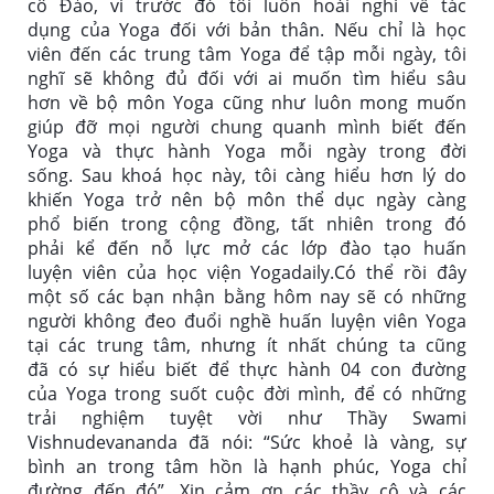
cô Đảo, vì trước đó tôi luôn hoài nghi về tác 
dụng của Yoga đối với bản thân. 
Nếu chỉ là học 
viên đến các trung tâm Yoga để tập mỗi ngày, tôi 
nghĩ sẽ không đủ đối với ai muốn tìm hiểu sâu 
hơn về bộ môn Yoga cũng như luôn mong muốn 
giúp đỡ mọi người chung quanh mình biết đến 
Yoga và thực hành Yoga mỗi ngày trong đời 
sống. Sau khoá học này, tôi càng hiểu hơn lý do 
khiến Yoga trở nên bộ môn thể dục ngày càng 
phổ biến trong cộng đồng, tất nhiên trong đó 
phải kể đến nỗ lực mở các lớp đào tạo huấn 
luyện viên của học viện Yogadaily.
Có thể rồi đây 
một số các bạn nhận bằng hôm nay sẽ có những 
người không đeo đuổi nghề huấn luyện viên Yoga 
tại các trung tâm, nhưng ít nhất chúng ta cũng 
đã có sự hiểu biết để thực hành 04 con đường 
của Yoga trong suốt cuộc đời mình, để có những 
trải nghiệm tuyệt vời như Thầy Swami 
Vishnudevananda đã nói: “Sức khoẻ là vàng, sự 
bình an trong tâm hồn là hạnh phúc, Yoga chỉ 
đường đến đó”. 
Xin cảm ơn các thầy cô và các 