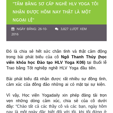
"TẤM BẰNG SƠ CẤP NGHỀ HLV YOGA TÔI
NHẬN ĐƯỢC HÔM NAY THẬT LÀ MỘT
NGOẠI LỆ"
NGÀY ĐĂNG: 26-10-
3,827 LƯỢT XEM
2016
Đó là chia sẻ hết sức chân tình và thật cảm động
trong bài phát biểu của cô
Ngô Thanh Thủy (học
viên khóa học Đào tạo HLV Yoga K06)
tại Buổi lễ
Trao bằng Tốt nghiệp
nghề HLV Yoga
đầu tiên.
Bài phát biểu đã nhận được rất nhiều sự đồng tình,
cảm xúc của đông đảo những ai có mặt tại sự kiện.
Vì vậy, Học viện Yogadaily xin phép đăng tải trọn
vẹn những dòng cảm xúc, chia sẻ của cô dưới
đây:
“Chào tất cả các thầy cô và các bạn, n
gày hôm 
nay là một ngày đặc biệt đối với tôi, khi tôi đứng ở 