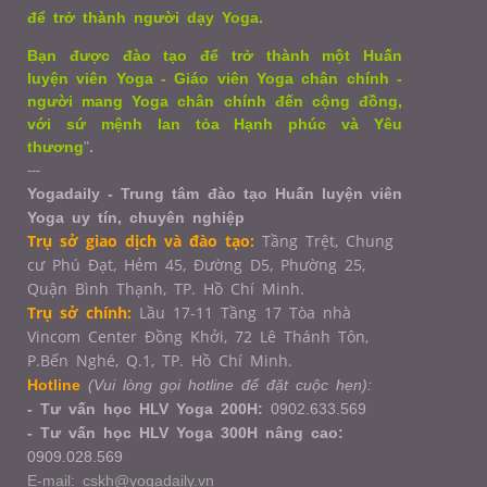
để trở thành người dạy Yoga.
Bạn được đào tạo để trở thành một Huấn
luyện viên Yoga - Giáo viên Yoga chân chính -
người mang Yoga chân chính đến cộng đồng,
với sứ mệnh lan tỏa Hạnh phúc và Yêu
thương
"
.
---
Yogadaily - Trung tâm đào tạo Huấn luyện viên
Yoga uy tín, chuyên nghiệp
Trụ sở giao dịch và đào tạo:
Tầng Trệt, Chung
cư Phú Đạt, Hẻm 45, Đường D5, Phường 25,
Quận Bình Thạnh, TP. Hồ Chí Minh.
Trụ sở chính:
Lầu 17-11 Tầng 17 Tòa nhà
Vincom Center Đồng Khởi, 72 Lê Thánh Tôn,
P.Bến Nghé, Q.1,
TP. Hồ Chí Minh.
Hotline
(Vui lòng gọi hotline để đặt cuộc hẹn):
- Tư vấn học HLV Yoga 200H:
0902.633.569
- Tư vấn học HLV Yoga 300H nâng cao:
0909.028.569
E-mail: cskh@yogadaily.vn