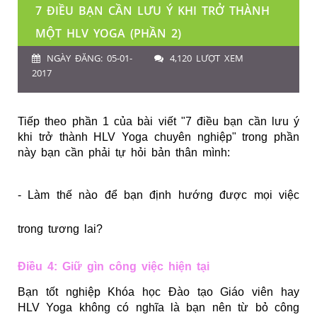
7 ĐIỀU BẠN CẦN LƯU Ý KHI TRỞ THÀNH
MỘT HLV YOGA (PHẦN 2)
NGÀY ĐĂNG: 05-01-
4,120 LƯỢT XEM
2017
Tiếp theo phần 1 của bài viết "7 điều bạn cần lưu ý
khi trở thành HLV Yoga chuyên nghiệp" trong phần
này bạn cần phải tự hỏi bản thân mình:
- Làm thế nào để bạn định hướng được mọi việc
trong tương lai?
Điều 4: Giữ gìn công việc hiện tại
Bạn tốt nghiệp Khóa học Đào tạo Giáo viên hay
HLV Yoga không có nghĩa là bạn nên từ bỏ công