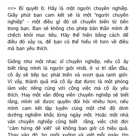
==> Bí quyết 6: Hãy là một người chuyên nghiệp.
Giây phút bạn cam kết sẽ là một “người chuyên
nghiệp” - một điều gì đó sẽ chuyển biến từ bên
trong bạn. Bạn sẽ không cho phép bản thân mình đi
chệch khỏi mục tiêu. Hãy thể hiện bằng cách để
điều đó xảy ra, để bạn có thể hiểu rõ hơn về điều
mà bạn yêu thích.
Giống như một nhạc sĩ chuyên nghiệp, nếu cô ấy
biết rằng mình là người giỏi nhất, ở vị trí dẫn đầu,
cô ấy sẽ tiếp tục phát triển và vượt qua ranh giới.
Vì vậy, thành quả mà cô ấy đạt được là một phòng
làm việc riêng cùng với công việc mà cô ấy yêu
thích. Hay một vận động viên chuyên nghiệp sẽ biết
rằng, mình sẽ được quyền đòi hỏi nhiều hơn, nếu
mình cam kết tập luyện cùng một chế độ dinh
dưỡng nghiêm khắc từng ngày một. Hoặc một nhà
văn chuyên nghiệp cũng biết rằng, việc chờ đợi
"cảm hứng để viết" sẽ không bao giờ có hiệu quả.
Thay vào đó, họ ngồi xuống và viết mỗi ngày. Họ