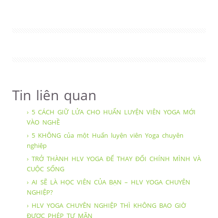
Tin liên quan
› 5 CÁCH GIỮ LỬA CHO HUẤN LUYỆN VIÊN YOGA MỚI
VÀO NGHỀ
› 5 KHÔNG của một Huấn luyện viên Yoga chuyên
nghiệp
› TRỞ THÀNH HLV YOGA ĐỂ THAY ĐỔI CHÍNH MÌNH VÀ
CUỘC SỐNG
› AI SẼ LÀ HỌC VIÊN CỦA BẠN – HLV YOGA CHUYÊN
NGHIỆP?
› HLV YOGA CHUYÊN NGHIỆP THÌ KHÔNG BAO GIỜ
ĐƯỢC PHÉP TỰ MÃN