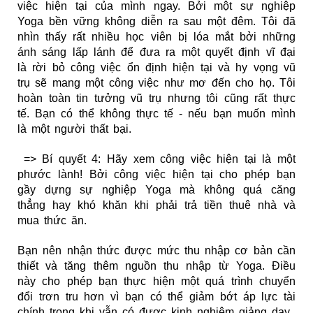
việc hiện tại của mình ngay.
Bởi một sự nghiệp
Yoga bền vững không diễn ra sau một đêm. Tôi đã
nhìn thấy rất nhiều học viên bị lóa mắt bởi những
ánh sáng lấp lánh để đưa ra một quyết định vĩ đại
là rời bỏ công việc ổn định hiện tại và hy vọng vũ
trụ sẽ mang một công việc như mơ đến cho họ. Tôi
hoàn toàn tin tưởng vũ trụ nhưng tôi cũng rất thực
tế. Bạn có thể không thực tế - nếu bạn muốn mình
là một người thất bại.
=> Bí quyết 4: Hãy xem công việc hiện tại là một
phước lành! Bởi công việc hiện tại cho phép bạn
gầy dựng sự nghiệp Yoga mà không quá căng
thẳng hay khó khăn khi phải trả tiền thuê nhà và
mua thức ăn.
Bạn nên nhận thức được mức thu nhập cơ bản cần
thiết và tăng thêm nguồn thu nhập từ Yoga. Điều
này cho phép bạn thực hiện một quá trình chuyển
đổi trơn tru hơn vì bạn có thể giảm bớt áp lực tài
chính trong khi vẫn có được kinh nghiệm giảng dạy.