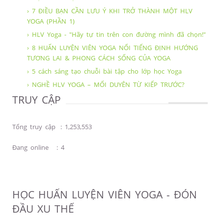
› 7 ĐIỀU BẠN CẦN LƯU Ý KHI TRỞ THÀNH MỘT HLV
YOGA (PHẦN 1)
› HLV Yoga - "Hãy tự tin trên con đường mình đã chọn!"
› 8 HUẤN LUYỆN VIÊN YOGA NỔI TIẾNG ĐỊNH HƯỚNG
TƯƠNG LAI & PHONG CÁCH SỐNG CỦA YOGA
› 5 cách sáng tạo chuỗi bài tập cho lớp học Yoga
› NGHỀ HLV YOGA – MỐI DUYÊN TỪ KIẾP TRƯỚC?
TRUY CẬP
Tổng truy cập
:
1,253,553
Đang online
:
4
HỌC HUẤN LUYỆN VIÊN YOGA - ĐÓN
ĐẦU XU THẾ