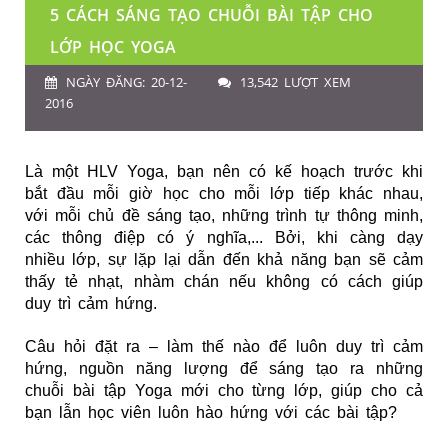
5 CÁCH SÁNG TẠO CHUỖI BÀI TẬP CHO
LỚP HỌC YOGA
NGÀY ĐĂNG: 20-12-
13,542 LƯỢT XEM
2016
Là một HLV Yoga, bạn nên có kế hoạch trước khi
bắt đầu mỗi giờ học cho mỗi lớp tiếp khác nhau,
với mỗi chủ đề sáng tạo, những trình tự thông minh,
các thông điệp có ý nghĩa,... Bởi, khi càng dạy
nhiều lớp, sự lặp lại dẫn đến
khả năng bạn sẽ cảm
thấy tẻ nhạt, nhàm chán nếu không có cách giúp
duy trì cảm hứng.
Câu hỏi đặt ra
– làm thế nào để luôn duy trì cảm
hứng, nguồn năng lượng để sáng tạo ra những
chuỗi bài tập Yoga mới cho từng lớp, giúp cho cả
bạn lẫn học viên luôn hào hứng với các bài tập?