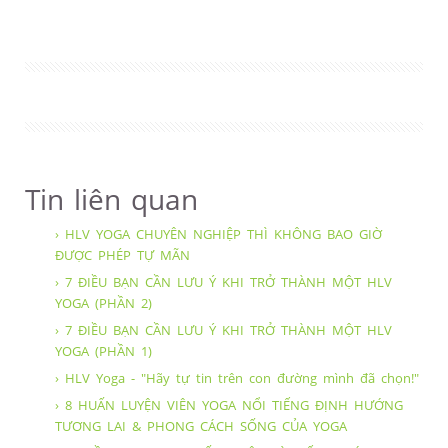
Tin liên quan
› HLV YOGA CHUYÊN NGHIỆP THÌ KHÔNG BAO GIỜ
ĐƯỢC PHÉP TỰ MÃN
› 7 ĐIỀU BẠN CẦN LƯU Ý KHI TRỞ THÀNH MỘT HLV
YOGA (PHẦN 2)
› 7 ĐIỀU BẠN CẦN LƯU Ý KHI TRỞ THÀNH MỘT HLV
YOGA (PHẦN 1)
› HLV Yoga - "Hãy tự tin trên con đường mình đã chọn!"
› 8 HUẤN LUYỆN VIÊN YOGA NỔI TIẾNG ĐỊNH HƯỚNG
TƯƠNG LAI & PHONG CÁCH SỐNG CỦA YOGA