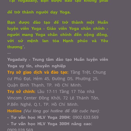
"
Tại Yogadaily, Bạn được đào tạo không phải
để trở thành người dạy Yoga.
Bạn được đào tạo để trở thành một Huấn
luyện viên Yoga - Giáo viên Yoga chân chính -
người mang Yoga chân chính đến cộng đồng,
với sứ mệnh lan tỏa Hạnh phúc và Yêu
thương
"
.
---
Yogadaily - Trung tâm đào tạo Huấn luyện viên
Yoga uy tín, chuyên nghiệp
Trụ sở giao dịch và đào tạo:
Tầng Trệt, Chung
cư Phú Đạt, Hẻm 45, Đường D5, Phường 25,
Quận Bình Thạnh, TP. Hồ Chí Minh.
Trụ sở chính:
Lầu 17-11 Tầng 17 Tòa nhà
Vincom Center Đồng Khởi, 72 Lê Thánh Tôn,
P.Bến Nghé, Q.1,
TP. Hồ Chí Minh.
Hotline
(Vui lòng gọi hotline để đặt cuộc hẹn):
- Tư vấn học HLV Yoga 200H:
0902.633.569
- Tư vấn học HLV Yoga 300H nâng cao:
0909.028.569