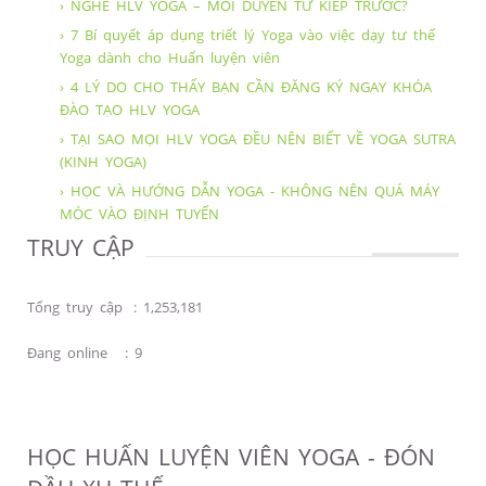
› NGHỀ HLV YOGA – MỐI DUYÊN TỪ KIẾP TRƯỚC?
› 7 Bí quyết áp dụng triết lý Yoga vào việc dạy tư thế
Yoga dành cho Huấn luyện viên
› 4 LÝ DO CHO THẤY BẠN CẦN ĐĂNG KÝ NGAY KHÓA
ĐÀO TẠO HLV YOGA
› TẠI SAO MỌI HLV YOGA ĐỀU NÊN BIẾT VỀ YOGA SUTRA
(KINH YOGA)
› HỌC VÀ HƯỚNG DẪN YOGA - KHÔNG NÊN QUÁ MÁY
MÓC VÀO ĐỊNH TUYẾN
TRUY CẬP
Tổng truy cập
:
1,253,181
Đang online
:
9
HỌC HUẤN LUYỆN VIÊN YOGA - ĐÓN