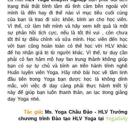
trạng thái thật bình tâm dù tình cảm bên ngoài với
mình là đến hay đi thế nào vì mục tiêu cuối cùng
của bạn là trao đi sức khỏe, bình an cho học viên.
Vì thế, cứ làm hết mình và hãy xem kết quả là một
sự phản hồi tích cực, nếu là tốt thì vui , còn chưa
tốt thì tự điều chỉnh và sửa mình. Học viên đến học
với bạn cũng hoàn toàn có thể học với HLV khác
để họ nhận giá trị từ người khác. Vì thế, tư duy cần
phải có fan hâm mộ hay fan trung thành không giúp
bạn có sự tự chủ và bình an trên hành trình
nghề
Huấn luyện viên Yoga
. Hãy nhớ bài học về tâm linh
đầu tiên trong Yoga bạn được học là không dính
mắc, với việc đi dạy càng phải thực hành triết lý
này để giúp bạn luôn thanh thản, an lạc trong giảng
dạy Yoga nhé.
Tác giả
: Ms. Yoga Châu Đảo - HLV Trưởng
Yogadaily
chương trình Đào tạo HLV Yoga tại