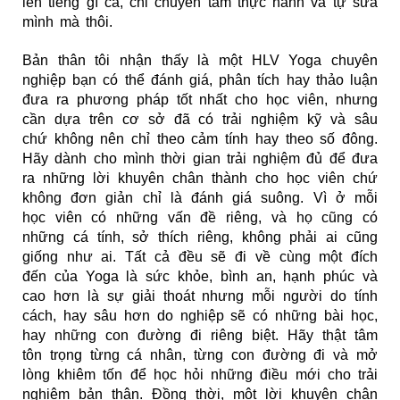
lên tiếng gì cả, chỉ chuyên tâm thực hành và tự sửa
mình mà thôi.
Bản thân tôi nhận thấy là một HLV Yoga chuyên
nghiệp bạn có thể đánh giá, phân tích hay thảo luận
đưa ra phương pháp tốt nhất cho học viên, nhưng
cần dựa trên cơ sở đã có trải nghiệm kỹ và sâu
chứ không nên chỉ theo cảm tính hay theo số đông.
Hãy dành cho mình thời gian trải nghiệm đủ để đưa
ra những lời khuyên chân thành cho học viên chứ
không đơn giản chỉ là đánh giá suông. Vì ở mỗi
học viên có những vấn đề riêng, và họ cũng có
những cá tính, sở thích riêng, không phải ai cũng
giống như ai. Tất cả đều sẽ đi về cùng một đích
đến của Yoga là sức khỏe, bình an, hạnh phúc và
cao hơn là sự giải thoát nhưng mỗi người do tính
cách, hay sâu hơn do nghiệp sẽ có những bài học,
hay những con đường đi riêng biệt. Hãy thật tâm
tôn trọng từng cá nhân, từng con đường đi và mở
lòng khiêm tốn để học hỏi những điều mới cho trải
nghiệm bản thân. Đồng thời, một lời khuyên chân