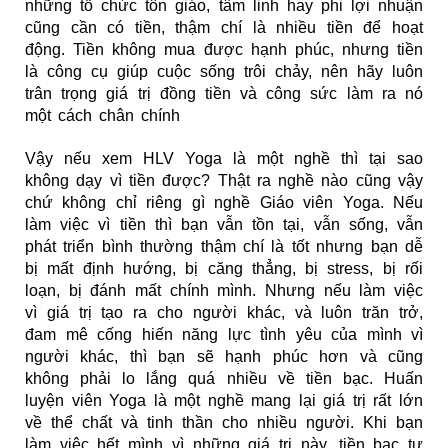
những tổ chức tôn giáo, tâm linh hay phi lợi nhuận
cũng cần có tiền, thậm chí là nhiều tiền để hoạt
động. Tiền không mua được hạnh phúc, nhưng tiền
là công cụ giúp cuộc sống trôi chảy, nên hãy luôn
trân trọng giá trị đồng tiền và công sức làm ra nó
một cách chân chính
Vậy nếu xem HLV Yoga là một nghề thì tại sao
không dạy vì tiền được? Thật ra nghề nào cũng vậy
chứ không chỉ riêng gì
nghề Giáo viên Yoga
. Nếu
làm việc vì tiền thì bạn vẫn tồn tại, vẫn sống, vẫn
phát triển bình thường thậm chí là tốt nhưng bạn dễ
bị mất định hướng, bị căng thẳng, bị stress, bị rối
loạn, bị đánh mất chính mình. Nhưng nếu làm việc
vì giá trị tạo ra cho người khác, và luôn trăn trở,
đam mê cống hiến năng lực tình yêu của mình vì
người khác, thì bạn sẽ hạnh phúc hơn và cũng
không phải lo lắng quá nhiều về tiền bạc. Huấn
luyện viên Yoga là một nghề mang lại giá trị rất lớn
về thể chất và tinh thần cho nhiều người. Khi bạn
làm việc hết mình vì những giá trị này, tiền bạc tự