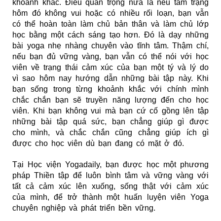
khoảnh khắc. Điều quan trọng nữa là nếu tâm trạng
hôm đó không vui hoặc có nhiều rối loạn, bạn vẫn
có thể hoàn toàn làm chủ bản thân và làm chủ lớp
học bằng một cách sáng tạo hơn. Đó là dạy những
bài yoga nhẹ nhàng chuyên vào tĩnh tâm. Thậm chí,
nếu bạn đủ vững vàng, bạn vẫn có thể nói với học
viên về trạng thái cảm xúc của bạn một tý và lý do
vì sao hôm nay hướng dẫn những bài tập này. Khi
bạn sống trong từng khoảnh khắc với chính mình
chắc chắn bạn sẽ truyền năng lượng đến cho học
viên. Khi bạn không vui mà bạn cứ cố gồng lên tập
những bài tập quá sức, bạn chẳng giúp gì được
cho mình, và chắc chắn cũng chẳng giúp ích gì
được cho học viên dù bạn đang có mặt ở đó.
Tại Học viện Yogadaily, bạn được học một phương
pháp Thiền tập để luôn bình tâm và vững vàng với
tất cả cảm xúc lên xuống, sống thật với cảm xúc
của mình, để trở thành một huấn luyện viên Yoga
chuyên nghiệp và phát triển bền vững.