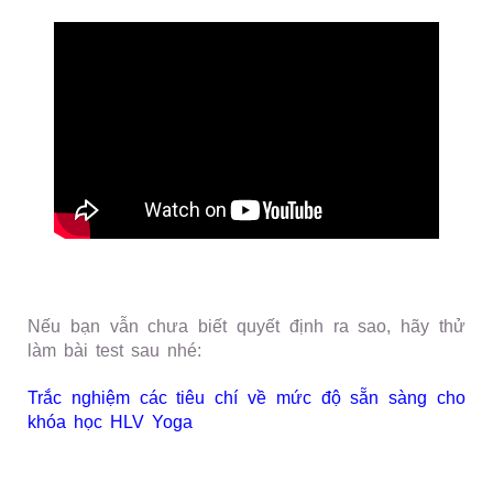
Nếu bạn vẫn chưa biết quyết định ra sao, hãy thử
làm bài test sau nhé:
Trắc nghiệm các tiêu chí về mức độ sẵn sàng cho
khóa học HLV Yoga