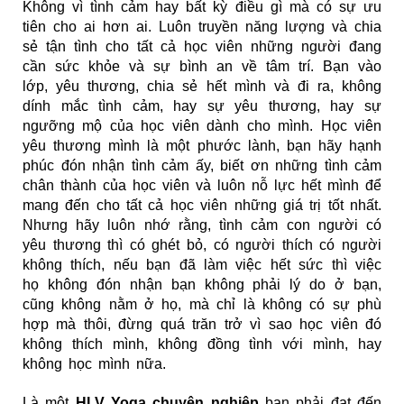
Không vì tình cảm hay bất kỳ điều gì mà có sự ưu
tiên cho ai hơn ai. Luôn truyền năng lượng và chia
sẻ tận tình cho tất cả học viên những người đang
cần sức khỏe và sự bình an về tâm trí. Bạn vào
lớp, yêu thương, chia sẻ hết mình và đi ra, không
dính mắc tình cảm, hay sự yêu thương, hay sự
ngưỡng mộ của học viên dành cho mình. Học viên
yêu thương mình là một phước lành, bạn hãy hạnh
phúc đón nhận tình cảm ấy, biết ơn những tình cảm
chân thành của học viên và luôn nỗ lực hết mình để
mang đến cho tất cả học viên những giá trị tốt nhất.
Nhưng hãy luôn nhớ rằng, tình cảm con người có
yêu thương thì có ghét bỏ, có người thích có người
không thích, nếu bạn đã làm việc hết sức thì việc
họ không đón nhận bạn không phải lý do ở bạn,
cũng không nằm ở họ, mà chỉ là không có sự phù
hợp mà thôi, đừng quá trăn trở vì sao học viên đó
không thích mình, không đồng tình với mình, hay
không học mình nữa.
Là một
HLV Yoga chuyên nghiệp
bạn phải đạt đến