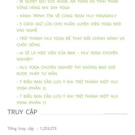
› BÍ QUYẾT GIỮ SỨC KHỎE, AN TOÀN VÀ TINH THẦN
VỮNG VÀNG KHI DẠY YOGA
› HÀNH TRÌNH TÌM VỀ CÙNG TEAM HLV YOGADAILY
› 5 CÁCH GIỮ LỬA CHO HUẤN LUYỆN VIÊN YOGA MỚI
VÀO NGHỀ
› TRỞ THÀNH HLV YOGA ĐỂ THAY ĐỔI CHÍNH MÌNH VÀ
CUỘC SỐNG
› AI SẼ LÀ HỌC VIÊN CỦA BẠN – HLV YOGA CHUYÊN
NGHIỆP?
› HLV YOGA CHUYÊN NGHIỆP THÌ KHÔNG BAO GIỜ
ĐƯỢC PHÉP TỰ MÃN
› 7 ĐIỀU BẠN CẦN LƯU Ý KHI TRỞ THÀNH MỘT HLV
YOGA (PHẦN 2)
› 7 ĐIỀU BẠN CẦN LƯU Ý KHI TRỞ THÀNH MỘT HLV
YOGA (PHẦN 1)
TRUY CẬP
Tổng truy cập
:
1,253,273