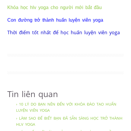
Khóa học hlv yoga cho người mới bắt đầu
Con đường trở thành huấn luyện viên yoga
Thời điểm tốt nhất để học huấn luyện viên yoga
Tin liên quan
› 10 LÝ DO BẠN NÊN ĐẾN VỚI KHÓA ĐÀO TẠO HUẤN
LUYỆN VIÊN YOGA
› LÀM SAO ĐỂ BIẾT BẠN ĐÃ SẴN SÀNG HỌC TRỞ THÀNH
HLV YOGA