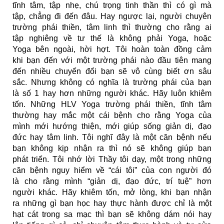
tĩnh tâm, tập nhẹ, chú trọng tinh thần thì có gì mà
tập, chẳng đi đến đâu. Hay ngược lại, người chuyên
trường phái thiền, tâm linh thì thường cho rằng ai
tập nghiêng về tư thế là không phải Yoga, hoặc
Yoga bên ngoài, hời hợt. Tôi hoàn toàn đồng cảm
khi bạn đến với một trường phái nào đầu tiên mang
đến nhiều chuyển đổi bạn sẽ vô cùng biết ơn sâu
sắc. Nhưng không có nghĩa là trường phái của bạn
là số 1 hay hơn những người khác. Hãy luôn khiêm
tốn. Những HLV Yoga trường phái thiền, tĩnh tâm
thường hay mắc một cái bệnh cho rằng Yoga của
mình mới hướng thiện, mới giúp sống giản dị, đạo
đức hay tâm linh. Tôi nghĩ đây là một căn bệnh nếu
bạn không kịp nhận ra thì nó sẽ không giúp bạn
phát triển. Tôi nhớ lời Thầy tôi dạy, một trong những
căn bệnh nguy hiểm về “cái tôi” của con người đó
là cho rằng mình “giản dị, đạo đức, trí tuệ” hơn
người khác. Hãy khiêm tốn, mở lòng, khi bạn nhận
ra những gì bạn học hay thực hành được chỉ là một
hạt cát trong sa mạc thì bạn sẽ không dám nói hay