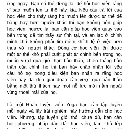
ứng ngay. Bạn có thể dừng lại để hỏi học viên rằng
vì sao muốn lên tư thế này, kia. Nếu câu trả lời của
học viên cho thấy rằng họ muốn lên được tư thế để
bằng hay hơn người khác thì bạn không nên giúp
học viên, ngược lại bạn cần giúp học viên quay vào
bên trong để tìm thấy sự tĩnh tại, và an lạc ở chính
mình chứ không phải tìm niềm khích lệ ở việc hơn
thua với người khác. Động cơ học viên lên được
một tư thế khó phải xuất phát từ chính bên trong họ,
muốn vượt qua giới hạn bản thân, chiến thắng bản
thân của chính họ thì bạn hãy chấp nhận lời yêu
cầu hỗ trợ trong điều kiện bạn nhận ra rằng học
viên này đã đến giai đoạn cần vượt qua bản thân
bằng một thử thách hay một nỗ lực mới nằm ngoài
vùng thoải mái của họ.
Là một Huấn luyện viên Yoga bạn cần tập luyện
mỗi ngày và lấy trải nghiệm này hướng dẫn cho học
viên. Nhưng, tập luyện giỏi thôi chưa đủ, bạn cần
học phương pháp dẫn dắt học viên, làm chủ lớp