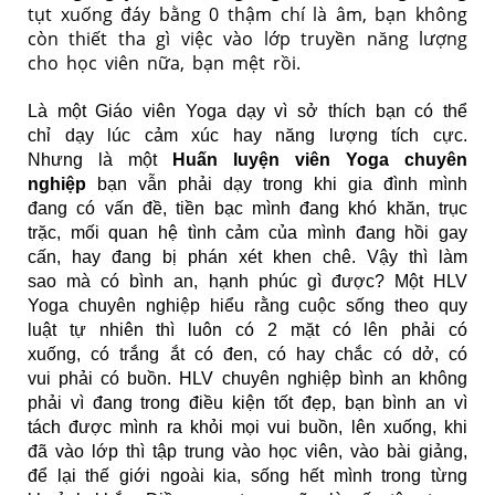
tụt xuống đáy bằng 0 thậm chí là âm, bạn không
còn thiết tha gì việc vào lớp truyền năng lượng
cho học viên nữa, bạn mệt rồi.
Là một Giáo viên Yoga dạy vì sở thích bạn có thể
chỉ dạy lúc cảm xúc hay năng lượng tích cực.
Nhưng là một
Huấn luyện viên Yoga chuyên
nghiệp
bạn vẫn phải dạy trong khi gia đình mình
đang có vấn đề, tiền bạc mình đang khó khăn, trục
trặc, mối quan hệ tình cảm của mình đang hồi gay
cấn, hay đang bị phán xét khen chê. Vậy thì làm
sao mà có bình an, hạnh phúc gì được? Một HLV
Yoga chuyên nghiệp hiểu rằng cuộc sống theo quy
luật tự nhiên thì luôn có 2 mặt có lên phải có
xuống, có trắng ắt có đen, có hay chắc có dở, có
vui phải có buồn. HLV chuyên nghiệp bình an không
phải vì đang trong điều kiện tốt đẹp, bạn bình an vì
tách được mình ra khỏi mọi vui buồn, lên xuống, khi
đã vào lớp thì tập trung vào học viên, vào bài giảng,
để lại thế giới ngoài kia, sống hết mình trong từng