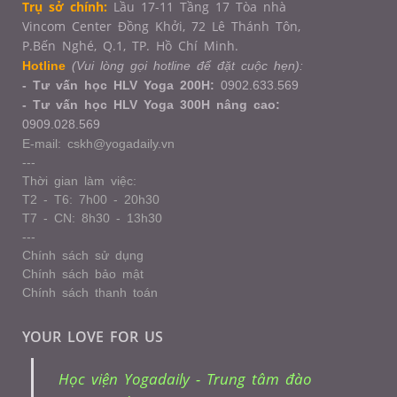
Trụ sở chính:
Lầu 17-11 Tầng 17 Tòa nhà
Vincom Center Đồng Khởi, 72 Lê Thánh Tôn,
P.Bến Nghé, Q.1,
TP. Hồ Chí Minh.
Hotline
(Vui lòng gọi hotline để đặt cuộc hẹn):
- Tư vấn học HLV Yoga 200H:
0902.633.569
- Tư vấn học HLV Yoga 300H nâng cao:
0909.028.569
E-mail: cskh@yogadaily.vn
---
Thời gian làm việc:
T2 - T6: 7h00 - 20h30
T7 - CN: 8h30 - 13h30
---
Chính sách sử dụng
Chính sách bảo mật
Chính sách thanh toán
YOUR LOVE FOR US
Học viện Yogadaily - Trung tâm đào