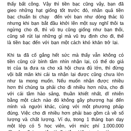
thấy bất công. Vậy thì tiền bạc cũng vậy, bạn đã
gieo những hạt giống tốt trước đó, nhân quả tiền
bạc chuẩn bị chạy đến với bạn như dòng thác lũ
nhưng khi bạn bắt đầu khởi lên một suy nghĩ thôi ta
ngừng cho đi, thì vũ trụ cũng giống như bạn thôi,
cũng sẽ rút lại những gì mà vũ trụ định cho đi, thế
là tiền bạc đến với bạn một cách khó khăn trở lại.
Khi ta đã cố gắng hết sức mà thấy vẫn không có
tiền cũng cứ bình tâm nhìn nhận lại, có thể do giá
trị của ta đưa ra cho xã hội chưa đủ lớn, thì đừng
vội bất mãn khi cái ta nhận lại được cũng chưa lớn
như ta mong muốn. Nếu muốn nhận được nhiều
hơn thì chúng ta phải cho đi nhiều hơn nữa, cho đi
với cái tâm hào sảng, thuần khiết nhất, dĩ nhiên
bằng một cách nào đó không gây phương hại đến
mình và người khác, cùng với một phương pháp
đúng. Việc cho đi nhiều hơn phải bao gồm cả về số
lượng và chất lượng. Ví dụ, trong 1 tháng bạn dạy
một lớp có 5 học viên, với mức phí 1.000.000