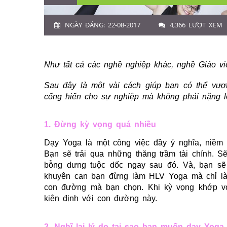
NGÀY ĐĂNG: 22-08-2017
4,366 LƯỢT XEM
Như tất cả các nghề nghiệp khác,
nghề Giáo v
Sau đây là một vài cách giúp bạn có thể vượ
cống hiến cho sự nghiệp mà không phải nặng l
1. Đừng kỳ vọng quá nhiều
Dạy Yoga là một công việc đầy ý nghĩa, niềm 
Bạn sẽ trải qua những thăng trầm tài chính. S
bỗng dưng tuộc dốc ngay sau đó. Và, bạn sẽ 
khuyên can bạn đừng làm HLV Yoga mà chỉ là 
con đường mà bạn chọn. Khi kỳ vọng khớp vớ
kiên định với con đường này.
2. Nghĩ lại lý do tại sao bạn muốn dạy Yoga