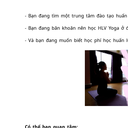
- Bạn đang tìm một 
trung tâm đào tạo huấn 
- Bạn đang băn khoăn 
nên học HLV Yoga ở đ
- Và bạn đang muốn biết học phí 
học huấn l
Có thể bạn ​quan tâm: