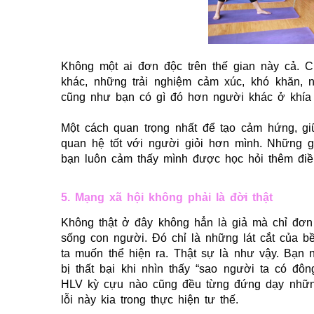
Không một ai đơn độc trên thế gian này cả.
khác, những trải nghiệm cảm xúc, khó khăn, n
cũng như bạn có gì đó hơn người khác ở khía
Một cách quan trọng nhất để tạo cảm hứng, giữ
quan hệ tốt với người giỏi hơn mình. Những gó
bạn luôn cảm thấy mình được học hỏi thêm đi
5. Mạng xã hội không phải là đời thật
Không thật ở đây không hẳn là giả mà chỉ đơn
sống con người. Đó chỉ là những lát cắt của b
ta muốn thể hiện ra. Thật sự là như vậy. Bạn 
bị thất bại khi nhìn thấy “sao người ta có đô
HLV kỳ cựu nào cũng đều từng đứng dạy những 
lỗi này kia trong thực hiện tư thế.