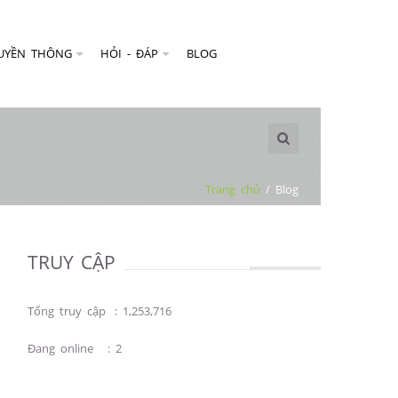
UYỀN THÔNG
HỎI - ĐÁP
BLOG
Trang chủ
/
Blog
TRUY CẬP
Tổng truy cập
:
1,253,716
Đang online
:
2