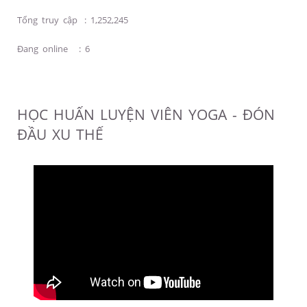
Tổng truy cập
:
1,252,245
Đang online
:
6
HỌC HUẤN LUYỆN VIÊN YOGA - ĐÓN
ĐẦU XU THẾ