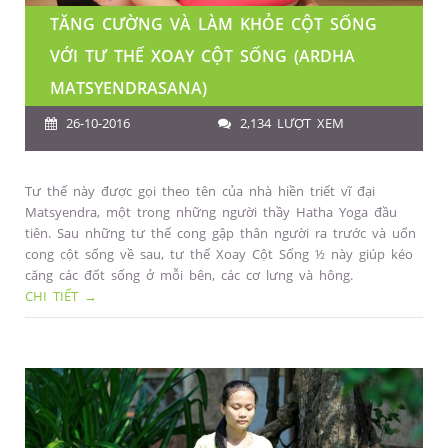
TĂNG CƯỜNG VÀ LÀM KHỎE CỘT SỐNG
VỚI TƯ THẾ XOAY CỘT SỐNG (ARDHA
MATSYENDRASANA)
26-10-2016
2,134 LƯỢT XEM
Tư thế này được gọi theo tên của nhà hiền triết vĩ đại
Matsyendra, một trong những người thầy Hatha Yoga đầu
tiên. Sau những tư thế cong gập thân người ra trước và uốn
cong cột sống về sau, tư thế Xoay Cột Sống ½ này giúp kéo
căng các đốt sống ở mỗi bên, các cơ lưng và hông.
CHI TIẾT →