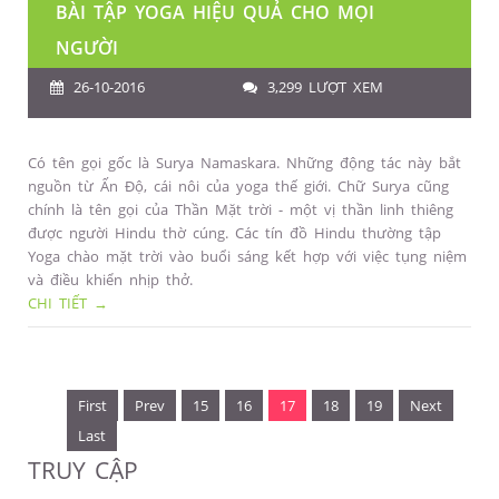
BÀI TẬP YOGA HIỆU QUẢ CHO MỌI
NGƯỜI
26-10-2016
3,299 LƯỢT XEM
Có tên gọi gốc là Surya Namaskara. Những động tác này bắt
nguồn từ Ấn Độ, cái nôi của yoga thế giới. Chữ Surya cũng
chính là tên gọi của Thần Mặt trời - một vị thần linh thiêng
được người Hindu thờ cúng. Các tín đồ Hindu thường tập
Yoga chào mặt trời vào buổi sáng kết hợp với việc tụng niệm
và điều khiển nhịp thở.
CHI TIẾT →
First
Prev
15
16
17
18
19
Next
Last
TRUY CẬP