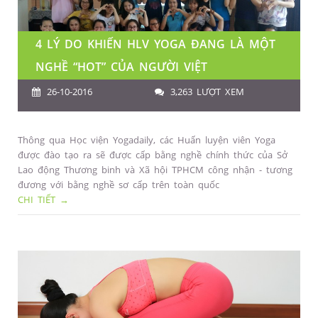
4 LÝ DO KHIẾN HLV YOGA ĐANG LÀ MỘT
NGHỀ “HOT” CỦA NGƯỜI VIỆT
26-10-2016
3,263 LƯỢT XEM
Thông qua Học viện Yogadaily, các Huấn luyện viên Yoga
được đào tạo ra sẽ được cấp bằng nghề chính thức của Sở
Lao động Thương binh và Xã hội TPHCM công nhận - tương
đương với bằng nghề sơ cấp trên toàn quốc
CHI TIẾT →