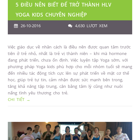
5 ĐIỀU NÊN BIẾT ĐỂ TRỞ THÀNH HLV
YOGA KIDS CHUYÊN NGHIỆP
26-10-2016
4,630 LƯỢT XEM
Việc giáo dục về nhân cách là điều nên được quan tâm trước
tiên ở trẻ nhỏ, nhất là trẻ vị thành niên – khi mà hormone
đang phát triển, chưa ổn định. Việc luyện tập Yoga sớm, với
phương pháp Yoga kids phù hợp cho mỗi nhóm tuổi sẽ mang
đến nhiều tác động tích cực lên sự phát triển về mặt cơ thể
học, giúp trẻ tự tin, cảm nhận được sức mạnh bên trong,
tăng khả năng tập trung, cân bằng tâm lý cũng như nuôi
nấng tình yêu thương cho trẻ.
CHI TIẾT →