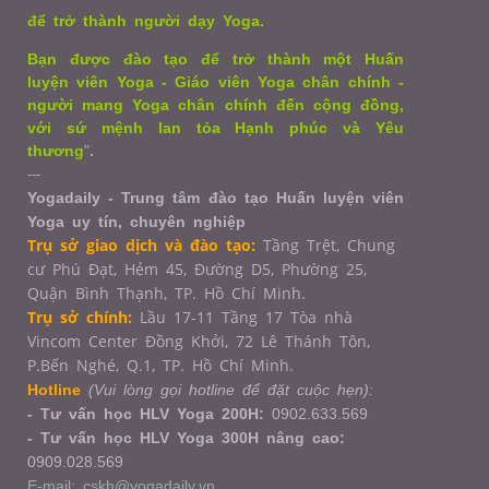
để trở thành người dạy Yoga.
Bạn được đào tạo để trở thành một Huấn
luyện viên Yoga - Giáo viên Yoga chân chính -
người mang Yoga chân chính đến cộng đồng,
với sứ mệnh lan tỏa Hạnh phúc và Yêu
thương
"
.
---
Yogadaily - Trung tâm đào tạo Huấn luyện viên
Yoga uy tín, chuyên nghiệp
Trụ sở giao dịch và đào tạo:
Tầng Trệt, Chung
cư Phú Đạt, Hẻm 45, Đường D5, Phường 25,
Quận Bình Thạnh, TP. Hồ Chí Minh.
Trụ sở chính:
Lầu 17-11 Tầng 17 Tòa nhà
Vincom Center Đồng Khởi, 72 Lê Thánh Tôn,
P.Bến Nghé, Q.1,
TP. Hồ Chí Minh.
Hotline
(Vui lòng gọi hotline để đặt cuộc hẹn):
- Tư vấn học HLV Yoga 200H:
0902.633.569
- Tư vấn học HLV Yoga 300H nâng cao:
0909.028.569
E-mail: cskh@yogadaily.vn