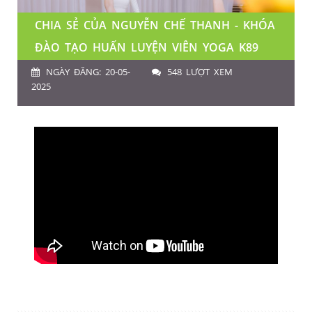
CHIA SẺ CỦA NGUYỄN CHẾ THANH - KHÓA
ĐÀO TẠO HUẤN LUYỆN VIÊN YOGA K89
NGÀY ĐĂNG: 20-05-
548 LƯỢT XEM
2025