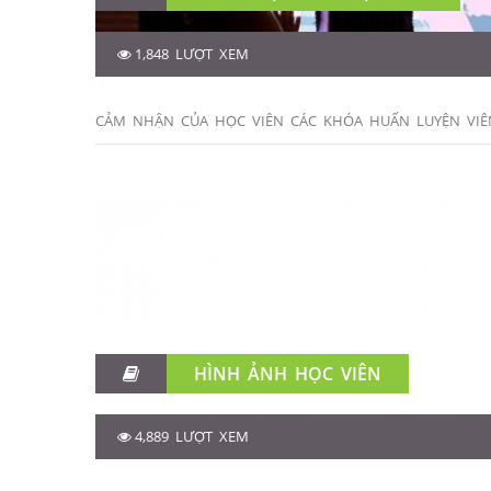
1,848 LƯỢT XEM
CẢM NHẬN CỦA HỌC VIÊN CÁC KHÓA HUẤN LUYỆN VIÊ
HÌNH ẢNH HỌC VIÊN
4,889 LƯỢT XEM