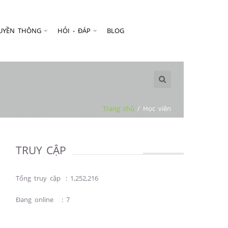
UYỀN THÔNG
HỎI - ĐÁP
BLOG
Trang chủ
/
Học viên
TRUY CẬP
Tổng truy cập
:
1,252,216
Đang online
:
7