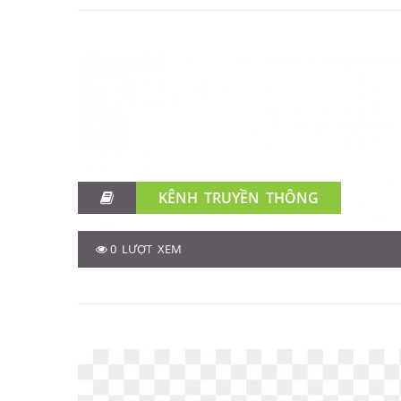
KÊNH TRUYỀN THÔNG
0 LƯỢT XEM