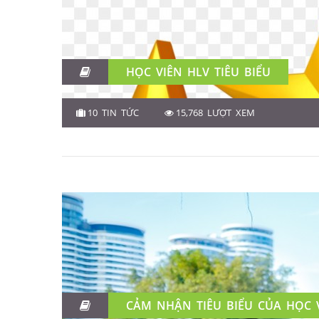
HỌC VIÊN HLV TIÊU BIỂU
10 TIN TỨC
15,768 LƯỢT XEM
CẢM NHẬN TIÊU BIỂU CỦA HỌC 