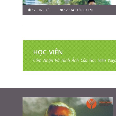
17 TIN TỨC
12,534 LƯỢT XEM
HỌC VIÊN
Cảm Nhận Và Hình Ảnh Của Học Viên Yoga 