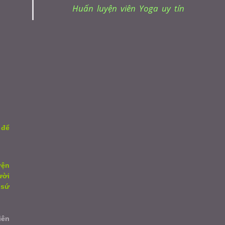
Huấn luyện viên Yoga uy tín
 để
yện
ười
 sứ
iên