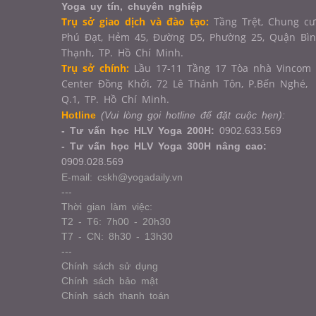
Yoga uy tín, chuyên nghiệp
Trụ sở giao dịch và đào tạo:
Tầng Trệt, Chung cư
Phú Đạt, Hẻm 45, Đường D5, Phường 25, Quận Bì
Thạnh, TP. Hồ Chí Minh.
Trụ sở chính:
Lầu 17-11 Tầng 17 Tòa nhà Vincom
Center Đồng Khởi, 72 Lê Thánh Tôn, P.Bến Nghé,
Q.1,
TP. Hồ Chí Minh.
Hotline
(Vui lòng gọi hotline để đặt cuộc hẹn):
- Tư vấn học HLV Yoga 200H:
0902.633.569
- Tư vấn học HLV Yoga 300H nâng cao:
0909.028.569
E-mail: cskh@yogadaily.vn
---
Thời gian làm việc:
T2 - T6: 7h00 - 20h30
T7 - CN: 8h30 - 13h30
---
Chính sách sử dụng
Chính sách bảo mật
Chính sách thanh toán