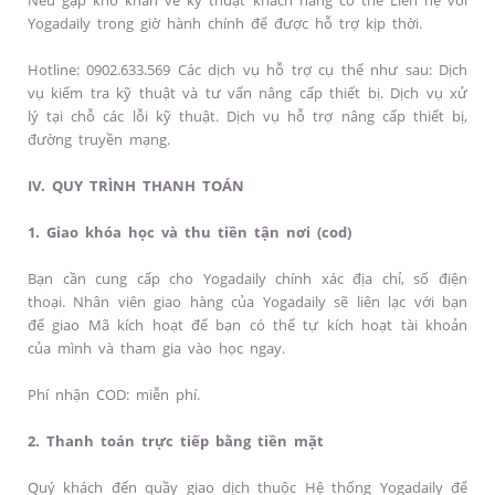
Nếu gặp khó khăn về kỹ thuật khách hàng có thể Liên hệ với
Yogadaily trong giờ hành chính để được hỗ trợ kịp thời.
Hotline: 0902.633.569 Các dịch vụ hỗ trợ cụ thể như sau: Dịch
vụ kiểm tra kỹ thuật và tư vấn nâng cấp thiết bị. Dịch vụ xử
lý tại chỗ các lỗi kỹ thuật. Dịch vụ hỗ trợ nâng cấp thiết bị,
đường truyền mạng.
IV. QUY TRÌNH THANH TOÁN
1. Giao khóa học và thu tiền tận nơi (cod)
Bạn cần cung cấp cho Yogadaily chính xác địa chỉ, số điện
thoại. Nhân viên giao hàng của Yogadaily sẽ liên lạc với bạn
để giao Mã kích hoạt để bạn có thể tự kích hoạt tài khoản
của mình và tham gia vào học ngay.
Phí nhận COD: miễn phí.
2. Thanh toán trực tiếp bằng tiền mặt
Quý khách đến quầy giao dịch thuộc Hệ thống Yogadaily để