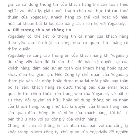
giữ và sử dụng thông tin của khách hàng khi cần tuân theo
nghĩa vụ pháp lý, giải quyết tranh chấp và thực thi các thoả
thuận của Yogadaily. Khách hàng có thể xoá hoặc vô hiệu
hoá tài khoản bất kì lúc nào bằng cách liên hệ với Yogadaily.
4. Đối tượng chia sẻ thông tin
Yogadaily có thể tiết lộ thông tin cá nhân của khách hàng
theo yêu cầu của luật sư cũng như cơ quan chức năng có
thẩm quyền.
Yogadaily sẽ cung cấp thông tin của khách hàng khi Yogadaily
tin rằng việc làm đó là cần thiết để bảo vệ quyền lợi của
khách hàng, đảm bảo sự an toàn của khách hàng hoặc người
khác, điều tra gian lận. Nếu Công ty chủ quản của Yogadaily
tham gia vào sát nhập hoặc được mua lại một phần hay toàn
bộ tài sản, khách hàng sẽ được thông báo qua email hoặc
qua tin tức chính thức trên trang web của Yogadaily về bất kì
sự thay đổi quyền sở hữu hoặc sử dụng thông tin cá nhân
của khách hàng, cũng như bất kì quyền của khách hàng nào
liên quan đến thông tin cá nhân của khách hàng, tới bất kì
bên thứ 3 nào với sự đồng ý của khách hàng.
Chúng tôi chia sẻ thông tin cá nhân của bạn với các công ty
khác trong Nhóm công ty chủ quản của Yogadaily để nghiên