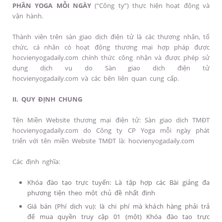
PHẦN YOGA MỖI NGÀY
(“Công ty”) thực hiện hoạt động và
vận hành.
Thành viên trên sàn giao dịch điện tử là các thương nhân, tổ
chức, cá nhân có hoạt động thương mại hợp pháp được
hocvienyogadaily.com chính thức công nhận và được phép sử
dụng dịch vụ do Sàn giao dịch điện tử
hocvienyogadaily.com và các bên liên quan cung cấp.
II. QUY ĐỊNH CHUNG
Tên Miền Website thương mại điện tử: Sàn giao dịch TMĐT
hocvienyogadaily.com do Công ty CP Yoga mỗi ngày phát
triển với tên miền Website TMĐT là: hocvienyogadaily.com
Các định nghĩa:
Khóa đào tạo trực tuyến: Là tập hợp các Bài giảng đa
phương tiện theo một chủ đề nhất định
Giá bán (Phí dịch vụ): là chi phí mà khách hàng phải trả
để mua quyền truy cập 01 (một) Khóa đào tạo trực