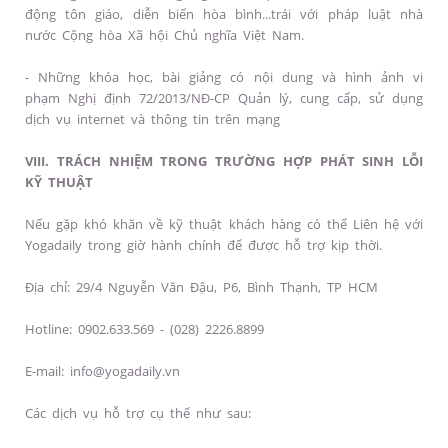
động tôn giáo, diễn biến hòa bình...trái với pháp luật nhà
nước Cộng hòa Xã hội Chủ nghĩa Việt Nam.
- Những khóa học, bài giảng có nội dung và hình ảnh vi
phạm Nghị định 72/2013/NĐ-CP Quản lý, cung cấp, sử dụng
dịch vụ internet và thông tin trên mạng
VIII. TRÁCH NHIỆM TRONG TRƯỜNG HỢP PHÁT SINH LỖI
KỸ THUẬT
Nếu gặp khó khăn về kỹ thuật khách hàng có thể Liên hệ với
Yogadaily trong giờ hành chính để được hỗ trợ kịp thời.
Địa chỉ: 29/4 Nguyễn Văn Đậu, P6, Bình Thạnh, TP HCM
Hotline: 0902.633.569 - (028) 2226.8899
E-mail: info@yogadaily.vn
Các dịch vụ hỗ trợ cụ thể như sau: