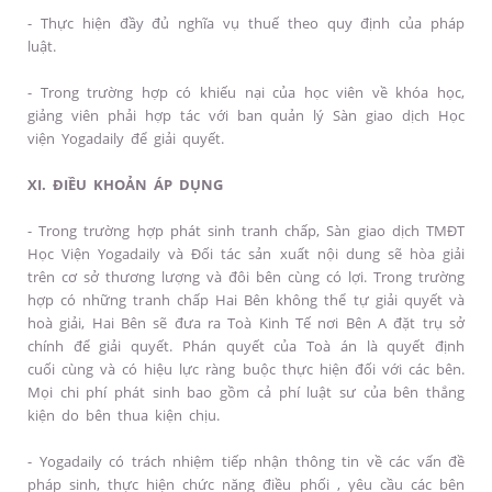
- Thực hiện đầy đủ nghĩa vụ thuế theo quy định của pháp
luật.
- Trong trường hợp có khiếu nại của học viên về khóa học,
giảng viên phải hợp tác với ban quản lý Sàn giao dịch Học
viện Yogadaily để giải quyết.
XI. ĐIỀU KHOẢN ÁP DỤNG
- Trong trường hợp phát sinh tranh chấp, Sàn giao dịch TMĐT
Học Viện Yogadaily và Đối tác sản xuất nội dung sẽ hòa giải
trên cơ sở thương lượng và đôi bên cùng có lợi. Trong trường
hợp có những tranh chấp Hai Bên không thể tự giải quyết và
hoà giải, Hai Bên sẽ đưa ra Toà Kinh Tế nơi Bên A đặt trụ sở
chính để giải quyết. Phán quyết của Toà án là quyết định
cuối cùng và có hiệu lực ràng buộc thực hiện đối với các bên.
Mọi chi phí phát sinh bao gồm cả phí luật sư của bên thắng
kiện do bên thua kiện chịu.
- Yogadaily có trách nhiệm tiếp nhận thông tin về các vấn đề
pháp sinh, thực hiện chức năng điều phối , yêu cầu các bên