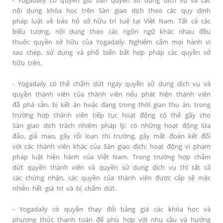
- Yogadaily có quyền giữ bản quyền sử dụng dịch vụ và các
nội dung khóa học trên Sàn giao dịch theo các quy dịnh
pháp luật về bảo hộ sở hữu trí tuệ tại Việt Nam. Tất cả các
biểu tượng, nội dung theo các ngôn ngữ khác nhau đều
thuộc quyền sở hữu của Yogadaily. Nghiêm cấm mọi hành vi
sao chép, sử dụng và phổ biến bất hợp pháp các quyền sở
hữu trên.
- Yogadaily có thể chấm dứt ngay quyền sử dụng dịch vụ và
quyền thành viên của thành viên nếu phát hiện thành viên
đã phá sản, bị kết án hoặc đang trong thời gian thụ án, trong
trường hợp thành viên tiếp tục hoạt động có thể gây cho
Sàn giao dịch trách nhiệm pháp lý; có những hoạt động lừa
đảo, giả mạo, gây rối loạn thị trường, gây mất đoàn kết đối
với các thành viên khác của Sàn giao dịch; hoạt động vi phạm
pháp luật hiện hành của Việt Nam. Trong trường hợp chấm
dứt quyền thành viên và quyền sử dụng dịch vụ thì tất cả
các chứng nhận, các quyền của thành viên được cấp sẽ mặc
nhiên hết giá trị và bị chấm dứt.
- Yogadaily có quyền thay đổi bảng giá các khóa học và
phương thức thanh toán để phù hợp với nhu cầu và hướng