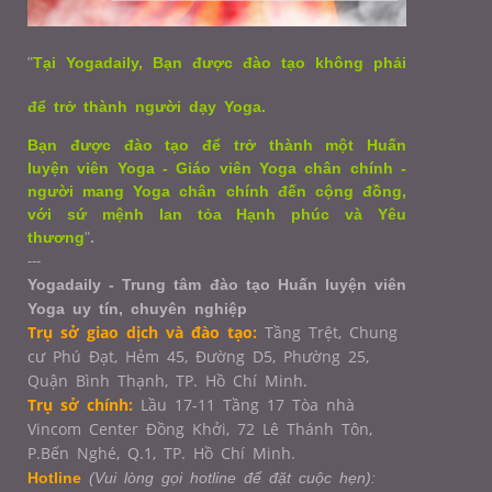
"
Tại Yogadaily, Bạn được đào tạo không phải
để trở thành người dạy Yoga.
Bạn được đào tạo để trở thành một Huấn
luyện viên Yoga - Giáo viên Yoga chân chính -
người mang Yoga chân chính đến cộng đồng,
với sứ mệnh lan tỏa Hạnh phúc và Yêu
thương
"
.
---
Yogadaily - Trung tâm đào tạo Huấn luyện viên
Yoga uy tín, chuyên nghiệp
Trụ sở giao dịch và đào tạo:
Tầng Trệt, Chung
cư Phú Đạt, Hẻm 45, Đường D5, Phường 25,
Quận Bình Thạnh, TP. Hồ Chí Minh.
Trụ sở chính:
Lầu 17-11 Tầng 17 Tòa nhà
Vincom Center Đồng Khởi, 72 Lê Thánh Tôn,
P.Bến Nghé, Q.1,
TP. Hồ Chí Minh.
Hotline
(Vui lòng gọi hotline để đặt cuộc hẹn):