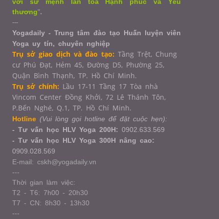
với sứ mệnh lan tỏa Hạnh phúc và Yêu
thương
"
.
---
Yogadaily - Trung tâm đào tạo Huấn luyện viên
Yoga uy tín, chuyên nghiệp
Trụ sở giao dịch và đào tạo:
Tầng Trệt, Chung
cư Phú Đạt, Hẻm 45, Đường D5, Phường 25,
Quận Bình Thạnh, TP. Hồ Chí Minh.
Trụ sở chính:
Lầu 17-11 Tầng 17 Tòa nhà
Vincom Center Đồng Khởi, 72 Lê Thánh Tôn,
P.Bến Nghé, Q.1,
TP. Hồ Chí Minh.
Hotline
(Vui lòng gọi hotline để đặt cuộc hẹn):
- Tư vấn học HLV Yoga 200H:
0902.633.569
- Tư vấn học HLV Yoga 300H nâng cao:
0909.028.569
E-mail: cskh@yogadaily.vn
---
Thời gian làm việc:
T2 - T6: 7h00 - 20h30
T7 - CN: 8h30 - 13h30
---