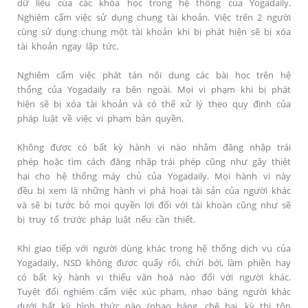
dữ liệu của các khóa học trong hệ thống của Yogadaily.
Nghiêm cấm việc sử dụng chung tài khoản. Việc trên 2 người
cùng sử dụng chung một tài khoản khi bị phát hiện sẽ bị xóa
tài khoản ngay lập tức.
Nghiêm cấm việc phát tán nội dung các bài học trên hệ
thống của Yogadaily ra bên ngoài. Mọi vi phạm khi bị phát
hiện sẽ bị xóa tài khoản và có thể xử lý theo quy định của
pháp luật về việc vi phạm bản quyền.
Không được có bất kỳ hành vi nào nhằm đăng nhập trái
phép hoặc tìm cách đăng nhập trái phép cũng như gây thiệt
hại cho hệ thống máy chủ của Yogadaily. Mọi hành vi này
đều bị xem là những hành vi phá hoại tài sản của người khác
và sẽ bị tước bỏ mọi quyền lợi đối với tài khoàn cũng như sẽ
bị truy tố trước pháp luật nếu cần thiết.
Khi giao tiếp với người dùng khác trong hệ thống dịch vụ của
Yogadaily, NSD không được quấy rối, chửi bới, làm phiền hay
có bất kỳ hành vi thiếu văn hoá nào đối với người khác.
Tuyệt đối nghiêm cấm việc xúc phạm, nhạo báng người khác
dưới bất kỳ hình thức nào (nhạo báng, chê bai, kỳ thị tôn