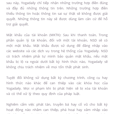
sau này, Yogadaily chỉ tiếp nhận những trường hợp điền đúng
và đầy đủ những thông tin trên. Những trường hợp điền
thiếu thông tin hoặc thông tin sai sự thật sẽ không được giải
quyết. Những thông tin này sẽ được dùng làm căn cứ để hỗ
trợ giải quyết.
Mật khẩu của tài khoản (MKTK): Sau khi thanh toán, Trong
phần quản lý tài khoản, đối với một tài khoản, NSD sẽ có
một mật khẩu. Mật khẩu được sử dụng để đăng nhập vào
các website và các dịch vụ trong hệ thống của Yogadaily. NSD
có trách nhiệm phải tự mình bảo quản mật khẩu, nếu mật
khẩu bị lộ ra ngoài dưới bất kỳ hình thức nào, Yogadaily sẽ
không chịu trách nhiệm về mọi tổn thất phát sinh.
Tuyệt đối không sử dụng bất kỳ chương trình, công cụ hay
hình thức nào khác để can thiệp vào các khóa học của
Yogadaily. Mọi vi phạm khi bị phát hiện sẽ bị xóa tài khoản
và có thể xử lý theo quy định của pháp luật.
Nghiêm cấm việc phát tán, truyền bá hay cổ vũ cho bất kỳ
hoạt động nào nhằm can thiệp, phá hoại hay xâm nhập vào