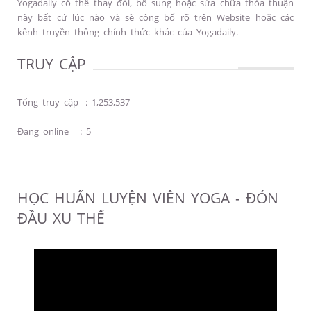
Yogadaily có thể thay đổi, bổ sung hoặc sửa chữa thỏa thuận
này bất cứ lúc nào và sẽ công bố rõ trên Website hoặc các
kênh truyền thông chính thức khác của Yogadaily.
TRUY CẬP
Tổng truy cập
:
1,253,537
Đang online
:
5
HỌC HUẤN LUYỆN VIÊN YOGA - ĐÓN
ĐẦU XU THẾ