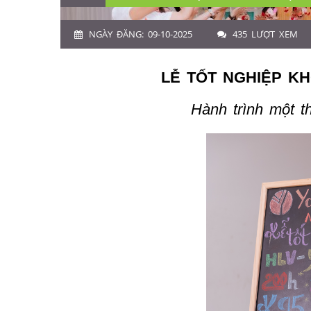
NGÀY ĐĂNG: 09-10-2025
435 LƯỢT XEM
LỄ TỐT NGHIỆP KH
Hành trình một t