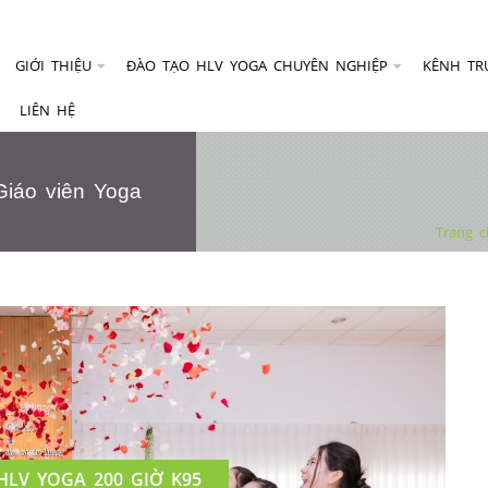
GIỚI THIỆU
ĐÀO TẠO HLV YOGA CHUYÊN NGHIỆP
KÊNH TR
LIÊN HỆ
iáo viên Yoga
Trang 
HLV YOGA 200 GIỜ K95