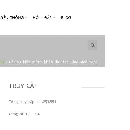
UYỀN THÔNG
HỎI - ĐÁP
BLOG
chủ
/
Các sự kiện mừng khóa đào tạo Giáo viên Yoga
TRUY CẬP
Tổng truy cập
:
1,253,554
Đang online
:
4