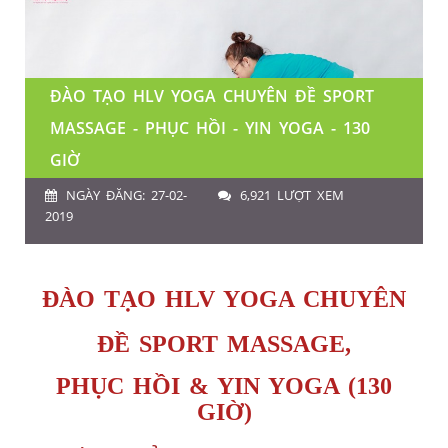
ĐÀO TẠO HLV YOGA CHUYÊN ĐỀ SPORT
MASSAGE - PHỤC HỒI - YIN YOGA - 130
GIỜ
NGÀY ĐĂNG: 27-02-
6,921 LƯỢT XEM
2019
ĐÀO TẠO HLV YOGA CHUYÊN
ĐỀ SPORT MASSAGE,
PHỤC HỒI & YIN YOGA (130
GIỜ)