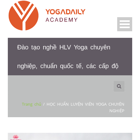
Đào tạo nghề HLV Yoga chuyên
nghiệp, chuẩn quốc tế, các cấp độ
Trang chủ
/
HỌC HUẤN LUYỆN VIÊN YOGA CHUYÊN
NGHIỆP