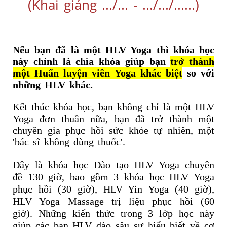
(Khai giảng .../... - .../.../......)
Nếu bạn đã là một HLV Yoga thì khóa học
này chính là chìa khóa giúp bạn
trở thành
một Huấn luyện viên Yoga khác biệt
so với
những HLV khác.
Kết thúc khóa học, bạn không chỉ là một HLV
Yoga đơn thuần nữa, bạn đã trở thành một
chuyên gia phục hồi sức khỏe tự nhiên, một
'bác sĩ không dùng thuốc'.
Đây là khóa học Đào tạo HLV Yoga chuyên
đề 130 giờ, bao gồm 3 khóa học HLV Yoga
phục hồi (30 giờ), HLV Yin Yoga (40 giờ),
HLV Yoga Massage trị liệu phục hồi (60
giờ).
Những kiến thức trong 3 lớp học này
giúp các bạn HLV đào sâu sự hiểu biết về cơ