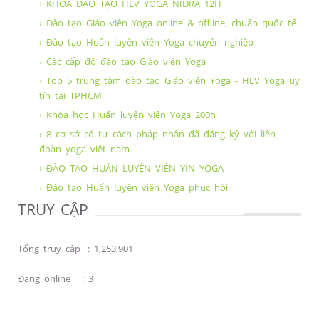
› KHÓA ĐÀO TẠO HLV YOGA NIDRA 12H
› Đào tạo Giáo viên Yoga online & offline, chuẩn quốc tế
› Đào tạo Huấn luyện viên Yoga chuyên nghiệp
› Các cấp độ đào tạo Giáo viên Yoga
› Top 5 trung tâm đào tạo Giáo viên Yoga - HLV Yoga uy
tín tại TPHCM
› Khóa học Huấn luyện viên Yoga 200h
› 8 cơ sở có tư cách pháp nhân đã đăng ký với liên
đoàn yoga việt nam
› ĐÀO TẠO HUẤN LUYỆN VIÊN YIN YOGA
› Đào tạo Huấn luyện viên Yoga phục hồi
TRUY CẬP
Tổng truy cập
:
1,253,901
Đang online
:
3