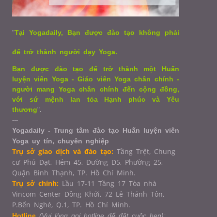
"
Tại Yogadaily, Bạn được đào tạo không phải
để trở thành người dạy Yoga.
Bạn được đào tạo để trở thành một Huấn
luyện viên Yoga - Giáo viên Yoga chân chính -
người mang Yoga chân chính đến cộng đồng,
với sứ mệnh lan tỏa Hạnh phúc và Yêu
thương
"
.
---
Yogadaily - Trung tâm đào tạo Huấn luyện viên
Yoga uy tín, chuyên nghiệp
Trụ sở giao dịch và đào tạo:
Tầng Trệt, Chung
cư Phú Đạt, Hẻm 45, Đường D5, Phường 25,
Quận Bình Thạnh, TP. Hồ Chí Minh.
Trụ sở chính:
Lầu 17-11 Tầng 17 Tòa nhà
Vincom Center Đồng Khởi, 72 Lê Thánh Tôn,
P.Bến Nghé, Q.1,
TP. Hồ Chí Minh.
Hotline
(Vui lòng gọi hotline để đặt cuộc hẹn):