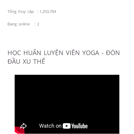
Tổng truy cập
:
1,253,704
Đang online
:
2
HỌC HUẤN LUYỆN VIÊN YOGA - ĐÓN
ĐẦU XU THẾ