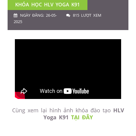
KHÓA HỌC HLV YOGA K91
NGÀY ĐĂNG: 26-05-
815 LƯỢT XEM
2025
Cùng xem lại hình ảnh khóa đào tạo
HLV
Yoga K91
TẠI ĐÂY