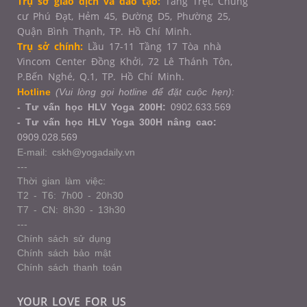
Trụ sở giao dịch và đào tạo:
Tầng Trệt, Chung
cư Phú Đạt, Hẻm 45, Đường D5, Phường 25,
Quận Bình Thạnh, TP. Hồ Chí Minh.
Trụ sở chính:
Lầu 17-11 Tầng 17 Tòa nhà
Vincom Center Đồng Khởi, 72 Lê Thánh Tôn,
P.Bến Nghé, Q.1,
TP. Hồ Chí Minh.
Hotline
(Vui lòng gọi hotline để đặt cuộc hẹn):
- Tư vấn học HLV Yoga 200H:
0902.633.569
- Tư vấn học HLV Yoga 300H nâng cao:
0909.028.569
E-mail: cskh@yogadaily.vn
---
Thời gian làm việc:
T2 - T6: 7h00 - 20h30
T7 - CN: 8h30 - 13h30
---
Chính sách sử dụng
Chính sách bảo mật
Chính sách thanh toán
YOUR LOVE FOR US