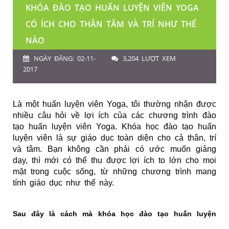
KHÓA ĐÀO TẠO HUẤN LUYỆN VIÊN YOGA
CÓ ÍCH CHO THÂN TÂM VÀ TRÍ NHƯ THẾ
NÀO
NGÀY ĐĂNG: 02-11-
3,204 LƯỢT XEM
2017
Là một huấn luyện viên Yoga, tôi thường nhận được
nhiều câu hỏi về lợi ích của các chương trình đào
tạo huấn luyện viên Yoga.
Khóa học đào tạo huấn
luyện viên là sự giáo dục toàn diện cho cả thân, trí
và tâm. Bạn không cần phải có ước muốn giảng
dạy, thì mới có thể thu được lợi ích to lớn cho mọi
mặt trong cuộc sống, từ những chương trình mang
tính giáo dục như thế này.
Sau đây là cách mà khóa học đào tạo huấn luyện