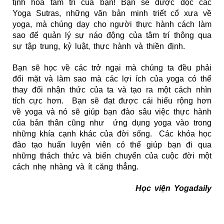
tịnh hóa tâm trí của bạn!
Bạn sẽ được đọc các
Yoga Sutras, những văn bản minh triết cổ xưa về
yoga, mà chúng dạy cho người thực hành cách làm
sao để quản lý sự náo động của tâm trí thông qua
sự tập trung, kỷ luật, thực hành và thiền định.
Bạn sẽ học về các trở ngại mà chúng ta đều phải
đối mặt và làm sao mà các lợi ích của yoga có thể
thay đổi nhận thức của ta và tạo ra một cách nhìn
tích cực hơn. Bạn sẽ đạt được cái hiểu rộng hơn
về yoga và nó sẽ giúp bạn đào sâu việc thực hành
của bản thân cũng như ứng dụng yoga vào trong
những khía cạnh khác của đời sống. Các khóa học
đào tạo huấn luyện viên có thể giúp bạn đi qua
những thách thức và biến chuyển của cuộc đời một
cách nhẹ nhàng và ít căng thẳng.
Học viện Yogadaily