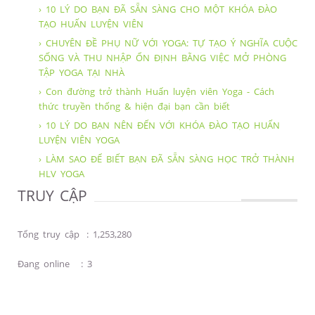
› 10 LÝ DO BẠN ĐÃ SẴN SÀNG CHO MỘT KHÓA ĐÀO
TẠO HUẤN LUYỆN VIÊN
› CHUYÊN ĐỀ PHỤ NỮ VỚI YOGA: TỰ TẠO Ý NGHĨA CUỘC
SỐNG VÀ THU NHẬP ỔN ĐỊNH BẰNG VIỆC MỞ PHÒNG
TẬP YOGA TẠI NHÀ
› Con đường trở thành Huấn luyện viên Yoga - Cách
thức truyền thống & hiện đại bạn cần biết
› 10 LÝ DO BẠN NÊN ĐẾN VỚI KHÓA ĐÀO TẠO HUẤN
LUYỆN VIÊN YOGA
› LÀM SAO ĐỂ BIẾT BẠN ĐÃ SẴN SÀNG HỌC TRỞ THÀNH
HLV YOGA
TRUY CẬP
Tổng truy cập
:
1,253,280
Đang online
:
3