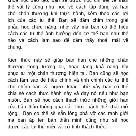
khóa học đào tạo, bạn sẽ được học chi tiết về thân
thể vật lý cũng như học về cách tập đúng và hạn
chế chấn thương khi thực hành, kèm theo các lợi
ích của các tư thế. Bạn sẽ đắm chìm trong giải
phẫu học chức năng, nhờ vậy mà bạn có thể hiểu
cách các tư thế ảnh hưởng đến cơ thể bạn như thế
nào và cách làm sao để cảm thấy thoải mái về
chúng.
Kiến thức này sẽ giúp bạn hạn chế những chấn
thương trong tương lai, hoặc tăng khả năng hồi
phục từ một chấn thương hiện tại. Bạn cũng sẽ học
cách làm sao để hiệu chỉnh và tinh chỉnh các tư thế
cho chính bạn và người khác, nhờ vậy bạn có thể
chia sẻ cách thực hành này và dạy nó nếu như bạn
muốn. Bạn sẽ học cách thách thức những giới hạn
của bản thân thông qua các thực hành thể chất mở
rộng. Bạn có thể sẽ sẵn lòng phá vỡ các ranh giới
mà bạn áp lên bản thân mình cũng như sẽ học
được các tư thế mới và có tính thách thức.