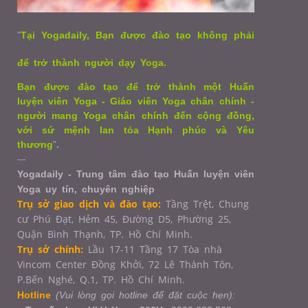
"
Tại Yogadaily, Bạn được đào tạo không phải
để trở thành người dạy Yoga.
Bạn được đào tạo để trở thành một Huấn
luyện viên Yoga - Giáo viên Yoga chân chính -
người mang Yoga chân chính đến cộng đồng,
với sứ mệnh lan tỏa Hạnh phúc và Yêu
thương
"
.
---
Yogadaily - Trung tâm đào tạo Huấn luyện viên
Yoga uy tín, chuyên nghiệp
Trụ sở giao dịch và đào tạo:
Tầng Trệt, Chung
cư Phú Đạt, Hẻm 45, Đường D5, Phường 25,
Quận Bình Thạnh, TP. Hồ Chí Minh.
Trụ sở chính:
Lầu 17-11 Tầng 17 Tòa nhà
Vincom Center Đồng Khởi, 72 Lê Thánh Tôn,
P.Bến Nghé, Q.1,
TP. Hồ Chí Minh.
Hotline
(Vui lòng gọi hotline để đặt cuộc hẹn):