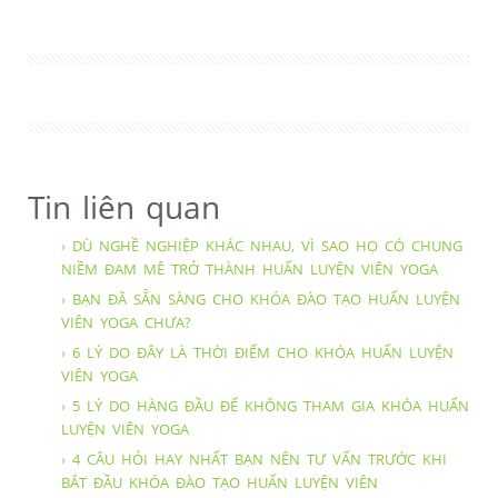
Tin liên quan
› DÙ NGHỀ NGHIỆP KHÁC NHAU, VÌ SAO HỌ CÓ CHUNG
NIỀM ĐAM MÊ TRỞ THÀNH HUẤN LUYỆN VIÊN YOGA
› BẠN ĐÃ SẴN SÀNG CHO KHÓA ĐÀO TẠO HUẤN LUYỆN
VIÊN YOGA CHƯA?
› 6 LÝ DO ĐÂY LÀ THỜI ĐIỂM CHO KHÓA HUẤN LUYỆN
VIÊN YOGA
› 5 LÝ DO HÀNG ĐẦU ĐỂ KHÔNG THAM GIA KHÓA HUẤN
LUYỆN VIÊN YOGA
› 4 CÂU HỎI HAY NHẤT BẠN NÊN TƯ VẤN TRƯỚC KHI
BẮT ĐẦU KHÓA ĐÀO TẠO HUẤN LUYỆN VIÊN